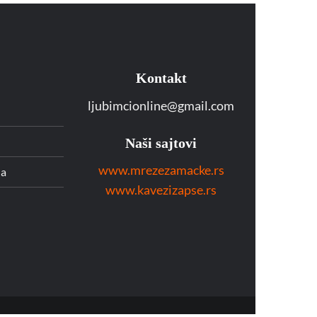
Kontakt
ljubimcionline@gmail.com
Naši sajtovi
www.mrezezamacke.rs
da
www.kavezizapse.rs