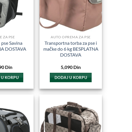
E ZA PSE
AUTO OPREMA ZA PSE
 pse Savina
Transportna torba za pse i
NA DOSTAVA
mačke do 6 kg BESPLATNA
DOSTAVA
90
Din
5,090
Din
 U KORPU
DODAJ U KORPU
Dodajte
Dodajte
u
u
Omiljene
Omiljene