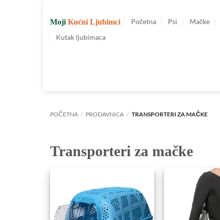
Preskoči
na
Početna
Psi
Mačke
Moji
Kućni Ljubimci
sadržaj
Kutak ljubimaca
POČETNA
/
PRODAVNICA
/
TRANSPORTERI ZA MAČKE
Transporteri za mačke
Dodajte
u
Omiljene