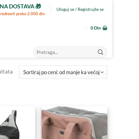
NA DOSTAVA 🎁
Uloguj se / Registrujte se
vrednosti preko 2.000 din
0
Din
Pretraga
za:
Sortirano
ultata
po
ceni:
od
niže
ka
višoj
Dodajte
Dodajte
u
u
Omiljene
Omiljene