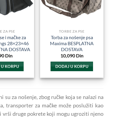
E ZA PSE
TORBE ZA PSE
se i mačke za
Torba za nošenje psa
ings 28×23×46
Maxima BESPLATNA
TNA DOSTAVA
DOSTAVA
90
Din
10,090
Din
 U KORPU
DODAJ U KORPU
i su za nošenje, zbog ručke koja se nalazi na
a, transporter za mačke može poslužiti kao
i vrši druge pokrete koji mogu ugroziti njeno