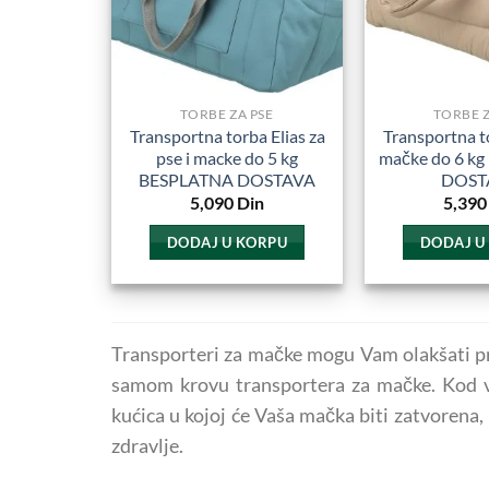
b
i
n
s
TORBE ZA PSE
TORBE Z
p
Transportna torba Elias za
Transportna to
pse i macke do 5 kg
mačke do 6 k
BESPLATNA DOSTAVA
DOST
5,090
Din
5,390
DODAJ U KORPU
DODAJ U
Transporteri za mačke mogu Vam olakšati prev
samom krovu transportera za mačke. Kod ve
kućica u kojoj će Vaša mačka biti zatvorena,
zdravlje.