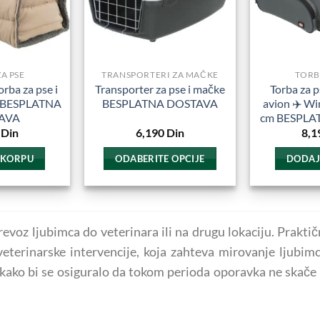
iti
biti
zabrane
izabrane
a
na
tranici
stranici
A PSE
TRANSPORTERI ZA MAČKE
TORB
roizvoda.
proizvoda.
rba za pse i
Transporter za pse i mačke
Torba za p
g BESPLATNA
BESPLATNA DOSTAVA
avion ✈️ W
AVA
cm BESPLA
Din
6,190
Din
8,1
 KORPU
ODABERITE OPCIJE
DODAJ
Ovaj
proizvod
ima
oz ljubimca do veterinara ili na drugu lokaciju. Praktičn
više
varijanti.
terinarske intervencije, koja zahteva mirovanje ljubimc
Opcije
 kako bi se osiguralo da tokom perioda oporavka ne skače 
mogu
biti