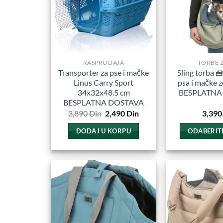
RASPRODAJA
TORBE Z
Transporter za pse i mačke
Sling torba 
Linus Carry Sport
psa i mačke z
34x32x48.5 cm
BESPLATNA
BESPLATNA DOSTAVA
Originalna
Trenutna
3,890
Din
2,490
Din
3,390
cena
cena
je
je:
DODAJ U KORPU
ODABERITE
bila:
2,490
3,890
Din.
O
Din.
p
i
v
Dodajte
v
u
Omiljene
O