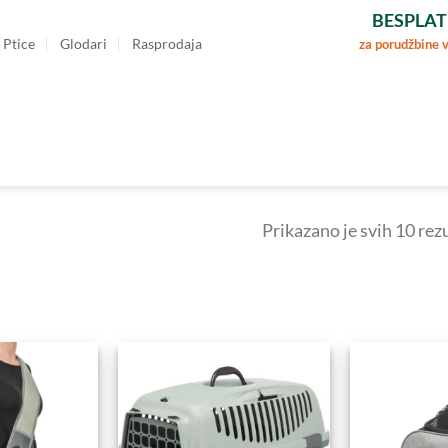
BESPLAT
Ptice
Glodari
Rasprodaja
za porudžbine 
Prikazano je svih 10 rez
Dodajte
Dodajte
u
u
Omiljene
Omiljene