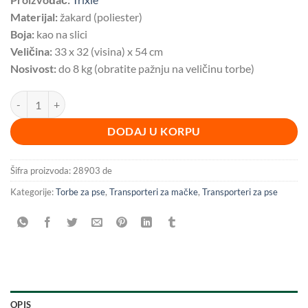
Materijal:
žakard (poliester)
Boja:
kao na slici
Veličina:
33 x 32 (visina) x 54 cm
Nosivost:
do 8 kg (obratite pažnju na veličinu torbe)
Torba za nošenje psa Maxima BESPLATNA DOSTAVA količina
DODAJ U KORPU
Šifra proizvoda:
28903 de
Kategorije:
Torbe za pse
,
Transporteri za mačke
,
Transporteri za pse
OPIS