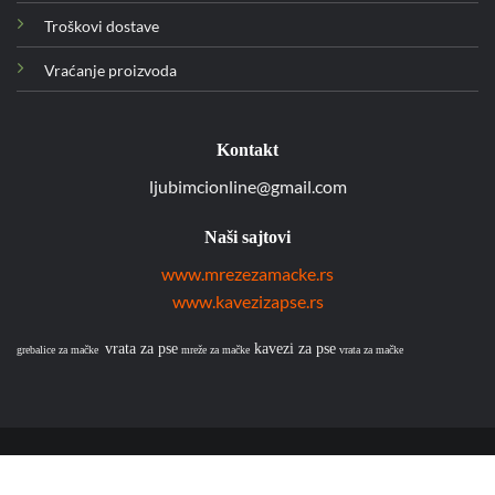
Troškovi dostave
Vraćanje proizvoda
Kontakt
ljubimcionline@gmail.com
Naši sajtovi
www.mrezezamacke.rs
www.kavezizapse.rs
vrata za pse
kavezi za pse
grebalice za mačke
mreže za mačke
vrata za mačke