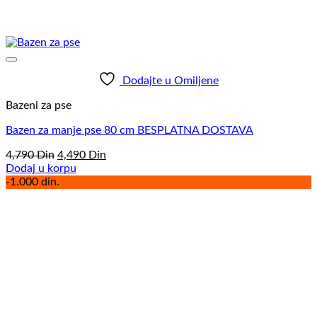
Dodajte u Omiljene
Bazeni za pse
Bazen za manje pse 80 cm BESPLATNA DOSTAVA
Originalna
Trenutna
4,790
Din
4,490
Din
cena
cena
Dodaj u korpu
je
je:
-1.000 din.
bila:
4,490
4,790
Din.
Din.