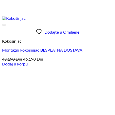
Dodajte u Omiljene
Kokošinjac
Montažni kokošinjac BESPLATNA DOSTAVA
Originalna
Trenutna
48,190
Din
46,190
Din
cena
cena
Dodaj u korpu
je
je:
bila:
46,190
48,190
Din.
Din.