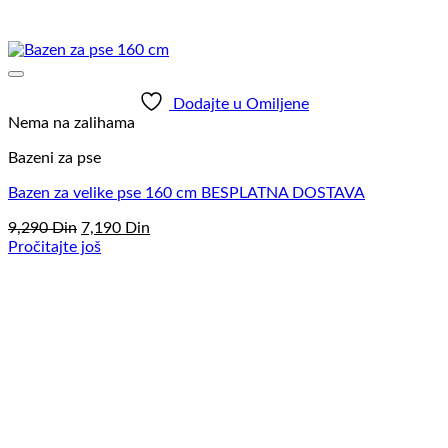
Dodajte u Omiljene
Nema na zalihama
Bazeni za pse
Bazen za velike pse 160 cm BESPLATNA DOSTAVA
Originalna
Trenutna
9,290
Din
7,190
Din
cena
cena
Pročitajte još
je
je:
bila:
7,190
9,290
Din.
Din.