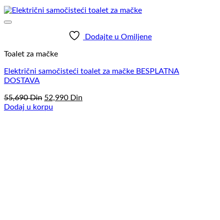
Dodajte u Omiljene
Toalet za mačke
Električni samočisteći toalet za mačke BESPLATNA
DOSTAVA
Originalna
Trenutna
55,690
Din
52,990
Din
cena
cena
Dodaj u korpu
je
je:
bila:
52,990
55,690
Din.
Din.