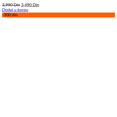
Originalna
Trenutna
3,990
Din
3,490
Din
cena
cena
Dodaj u korpu
je
je:
-300 din.
bila:
3,490
3,990
Din.
Din.