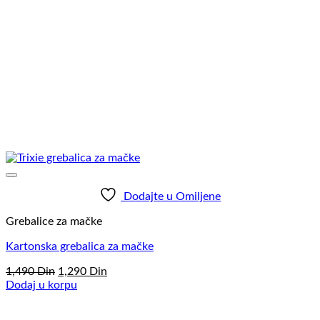
Dodajte u Omiljene
Grebalice za mačke
Kartonska grebalica za mačke
Originalna
Trenutna
1,490
Din
1,290
Din
cena
cena
Dodaj u korpu
je
je:
bila:
1,290