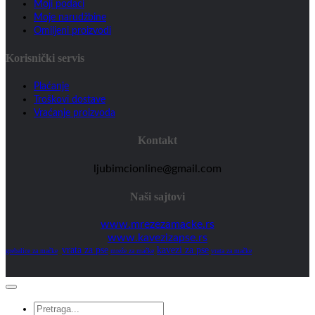
Moji podaci
Moje narudžbine
Omiljeni proizvodi
Korisnički servis
Plaćanje
Troškovi dostave
Vraćanje proizvoda
Kontakt
ljubimcionline@gmail.com
Naši sajtovi
www.mrezezamacke.rs
www.kavezizapse.rs
vrata za pse
kavezi za pse
grebalice za mačke
mreže za mačke
vrata za mačke
Pretraga