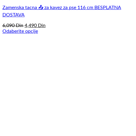
Zamenska tacna 📤 za kavez za pse 116 cm BESPLATNA
DOSTAVA
Originalna
Trenutna
6,090
Din
4,490
Din
cena
cena
Odaberite opcije
Ovaj
je
je:
proizvod
bila:
4,490
ima
6,090
Din.
više
Din.
varijanti.
Opcije
mogu
biti
izabrane
na
stranici
proizvoda.