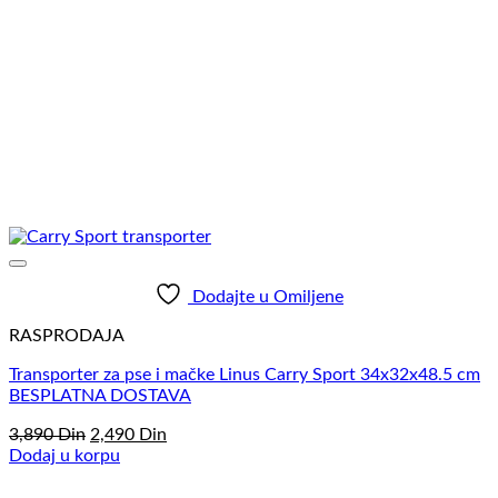
Dodajte u Omiljene
RASPRODAJA
Transporter za pse i mačke Linus Carry Sport 34x32x48.5 cm
BESPLATNA DOSTAVA
Originalna
Trenutna
3,890
Din
2,490
Din
cena
cena
Dodaj u korpu
je
je:
bila:
2,490