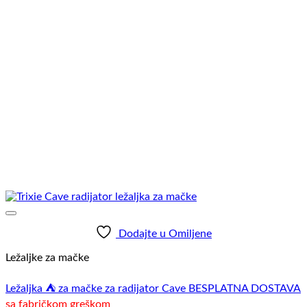
izabrane
na
stranici
proizvoda.
Dodajte u Omiljene
Ležaljke za mačke
Ležaljka ⛺ za mačke za radijator Cave BESPLATNA DOSTAVA
sa fabričkom greškom