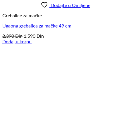
Dodajte u Omiljene
Grebalice za mačke
Ugaona grebalica za mačke 49 cm
Originalna
Trenutna
2,390
Din
1,590
Din
cena
cena
Dodaj u korpu
je
je:
bila:
1,590
2,390
Din.
Din.