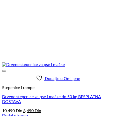
Dodajte u Omiljene
Stepenice i rampe
Drvene stepenice za pse i mačke do 50 kg BESPLATNA
DOSTAVA
Originalna
Trenutna
10,490
Din
8,490
Din
cena
cena
Dodaj u korpu