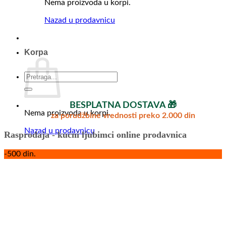
Nema proizvoda u korpi.
Nazad u prodavnicu
Korpa
Pretraga
za:
BESPLATNA DOSTAVA 🎁
Nema proizvoda u korpi.
za porudžbine vrednosti preko 2.000 din
Nazad u prodavnicu
Rasprodaja - kućni ljubimci online prodavnica
-500 din.