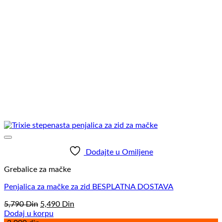
Dodajte u Omiljene
Grebalice za mačke
Penjalica za mačke za zid BESPLATNA DOSTAVA
Originalna
Trenutna
5,790
Din
5,490
Din
cena
cena
Dodaj u korpu