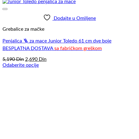
Dodajte u Omiljene
Grebalice za mačke
Penjalica 🪜 za mace Junior Toledo 61 cm dve boje
BESPLATNA DOSTAVA
sa fabričkom greškom
Originalna
Trenutna
5,190
Din
2,690
Din
cena
cena
Odaberite opcije
Ovaj
je
je:
proizvod
bila:
2,690
ima
5,190
Din.
više
Din.
varijanti.
Opcije
mogu
biti
izabrane
na
stranici
proizvoda.