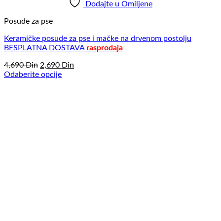
Dodajte u Omiljene
Posude za pse
Keramičke posude za pse i mačke na drvenom postolju
BESPLATNA DOSTAVA
rasprodaja
Originalna
Trenutna
4,690
Din
2,690
Din
cena
cena
Odaberite opcije
Ovaj
je
je:
proizvod
bila:
2,690
ima
4,690
Din.
više
Din.
varijanti.
Opcije
mogu
biti
izabrane
na
stranici
proizvoda.