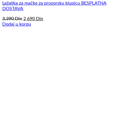
Ležaljka za mačke za prozorsku klupicu BESPLATNA
DOSTAVA
Originalna
Trenutna
3,390
Din
2,690
Din
cena
cena
Dodaj u korpu
je
je:
bila:
2,690
3,390
Din.
Din.