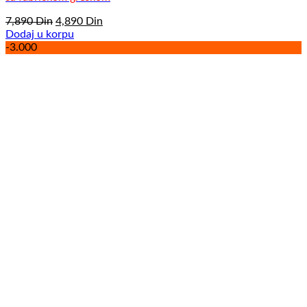
Originalna
Trenutna
7,890
Din
4,890
Din
cena
cena
Dodaj u korpu
je
je:
-3.000
bila:
4,890
7,890
Din.
Din.