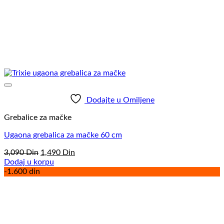
Dodajte u Omiljene
Grebalice za mačke
Ugaona grebalica za mačke 60 cm
Originalna
Trenutna
3,090
Din
1,490
Din
cena
cena
Dodaj u korpu
je
je:
-1.600 din
bila:
1,490
3,090
Din.
Din.