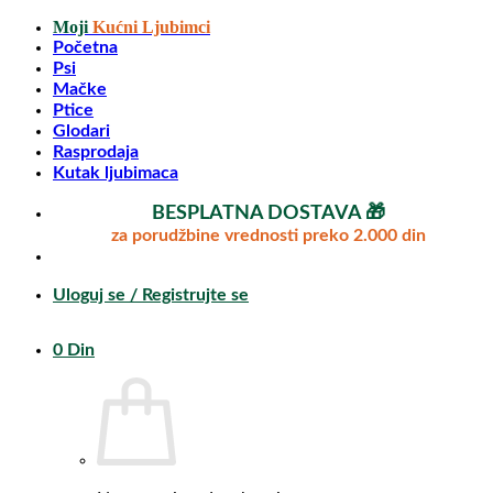
Preskoči
Moji
Kućni Ljubimci
na
Početna
sadržaj
Psi
Mačke
Ptice
Glodari
Rasprodaja
Kutak ljubimaca
BESPLATNA DOSTAVA 🎁
za porudžbine vrednosti preko 2.000 din
Uloguj se / Registrujte se
0
Din