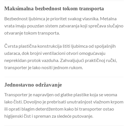
Maksimalna bezbednost tokom transporta
Bezbednost ljubimca je prioritet svakog vlasnika. Metalna
vrata imaju pouzdan sistem zatvaranja koji sprečava slučajno
otvaranje tokom transporta.
Čvrsta plastična konstrukcija štiti ljubimca od spoljašnjih
udaraca, dok brojni ventilacioni otvori omogućavaju
neprekidan protok vazduha. Zahvaljujući praktičnoj ručki,
transporter je lako nositi jednom rukom.
Jednostavno održavanje
Transporter je napravljen od glatke plastike koja se veoma
lako čisti. Dovoljno je prebrisati unutrašnjost vlažnom krpom
ili oprati blagim deterdžentom kako bi transporter ostao
higijenski čist i spreman za sledeće putovanje.