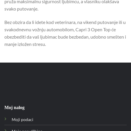
pruža maksimalnu sigurnost ljubimcu, a vlasniku olakšava
svako putovanje.
Bez obzira da li idete kod veterinara, na vikend putovanje ili u
svakodnevnu vožnju automobilom, Capri 3 Open Top će
obezbediti da vaš ljubimac bude bezbedan, udobno smešten i
manje izložen stresu.
Moj nalog
Moji podaci