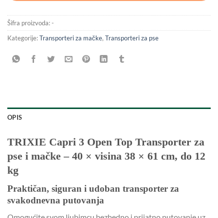
Šifra proizvoda:
-
Kategorije:
Transporteri za mačke
,
Transporteri za pse
OPIS
TRIXIE Capri 3 Open Top Transporter za
pse i mačke – 40 × visina 38 × 61 cm, do 12
kg
Praktičan, siguran i udoban transporter za
svakodnevna putovanja
Omogućite svom ljubimcu bezbedno i prijatno putovanje uz