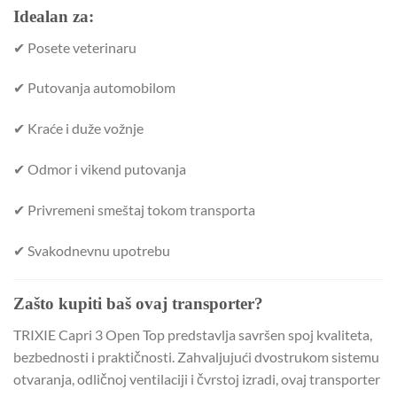
Idealan za:
✔ Posete veterinaru
✔ Putovanja automobilom
✔ Kraće i duže vožnje
✔ Odmor i vikend putovanja
✔ Privremeni smeštaj tokom transporta
✔ Svakodnevnu upotrebu
Zašto kupiti baš ovaj transporter?
TRIXIE Capri 3 Open Top predstavlja savršen spoj kvaliteta,
bezbednosti i praktičnosti. Zahvaljujući dvostrukom sistemu
otvaranja, odličnoj ventilaciji i čvrstoj izradi, ovaj transporter