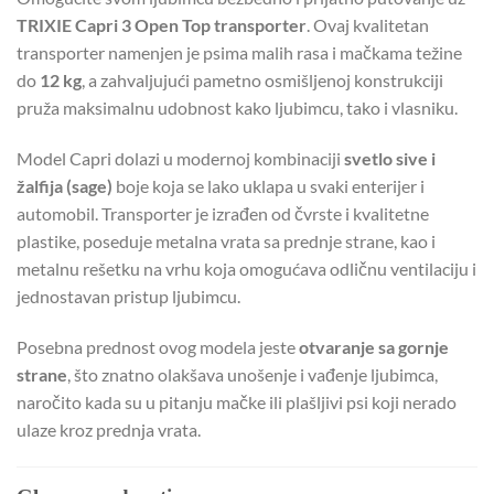
TRIXIE Capri 3 Open Top transporter
. Ovaj kvalitetan
transporter namenjen je psima malih rasa i mačkama težine
do
12 kg
, a zahvaljujući pametno osmišljenoj konstrukciji
pruža maksimalnu udobnost kako ljubimcu, tako i vlasniku.
Model Capri dolazi u modernoj kombinaciji
svetlo sive i
žalfija (sage)
boje koja se lako uklapa u svaki enterijer i
automobil. Transporter je izrađen od čvrste i kvalitetne
plastike, poseduje metalna vrata sa prednje strane, kao i
metalnu rešetku na vrhu koja omogućava odličnu ventilaciju i
jednostavan pristup ljubimcu.
Posebna prednost ovog modela jeste
otvaranje sa gornje
strane
, što znatno olakšava unošenje i vađenje ljubimca,
naročito kada su u pitanju mačke ili plašljivi psi koji nerado
ulaze kroz prednja vrata.