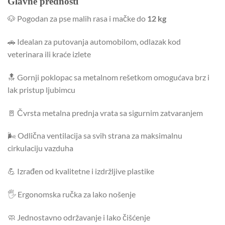
Glavne prednosti
🐶 Pogodan za pse malih rasa i mačke do
12 kg
🚗 Idealan za putovanja automobilom, odlazak kod
veterinara ili kraće izlete
🔝 Gornji poklopac sa metalnom rešetkom omogućava brz i
lak pristup ljubimcu
🚪 Čvrsta metalna prednja vrata sa sigurnim zatvaranjem
🌬️ Odlična ventilacija sa svih strana za maksimalnu
cirkulaciju vazduha
💪 Izrađen od kvalitetne i izdržljive plastike
🖐️ Ergonomska ručka za lako nošenje
🧼 Jednostavno održavanje i lako čišćenje