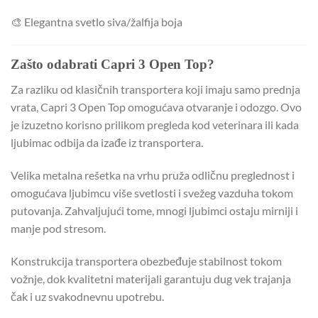
🎨 Elegantna svetlo siva/žalfija boja
Zašto odabrati Capri 3 Open Top?
Za razliku od klasičnih transportera koji imaju samo prednja
vrata, Capri 3 Open Top omogućava otvaranje i odozgo. Ovo
je izuzetno korisno prilikom pregleda kod veterinara ili kada
ljubimac odbija da izađe iz transportera.
Velika metalna rešetka na vrhu pruža odličnu preglednost i
omogućava ljubimcu više svetlosti i svežeg vazduha tokom
putovanja. Zahvaljujući tome, mnogi ljubimci ostaju mirniji i
manje pod stresom.
Konstrukcija transportera obezbeđuje stabilnost tokom
vožnje, dok kvalitetni materijali garantuju dug vek trajanja
čak i uz svakodnevnu upotrebu.