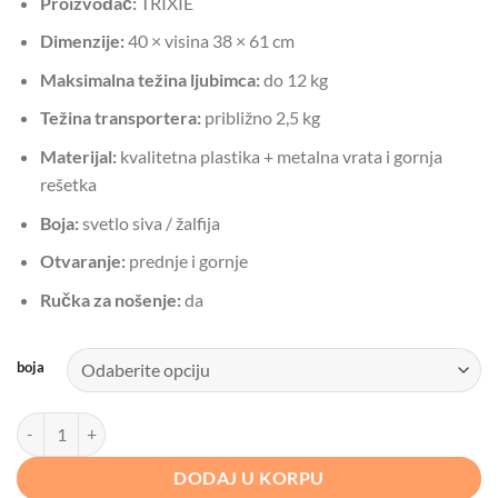
Proizvođač:
TRIXIE
Dimenzije:
40 × visina 38 × 61 cm
Maksimalna težina ljubimca:
do 12 kg
Težina transportera:
približno 2,5 kg
Materijal:
kvalitetna plastika + metalna vrata i gornja
rešetka
Boja:
svetlo siva / žalfija
Otvaranje:
prednje i gornje
Ručka za nošenje:
da
boja
Transporter za pse i mačke BESPLATNA DOSTAVA količina
DODAJ U KORPU