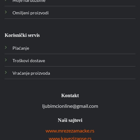
Moje narudžbine
Omiljeni proizvodi
Korisnički servis
Plaćanje
Troškovi dostave
Vraćanje proizvoda
Kontakt
ljubimcionline@gmail.com
Naši sajtovi
www.mrezezamacke.rs
www.kavezizapse.rs