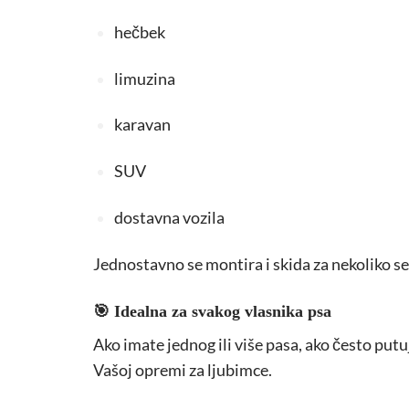
hečbek
limuzina
karavan
SUV
dostavna vozila
Jednostavno se montira i skida za nekoliko se
🎯 Idealna za svakog vlasnika psa
Ako imate jednog ili više pasa, ako često put
Vašoj opremi za ljubimce.