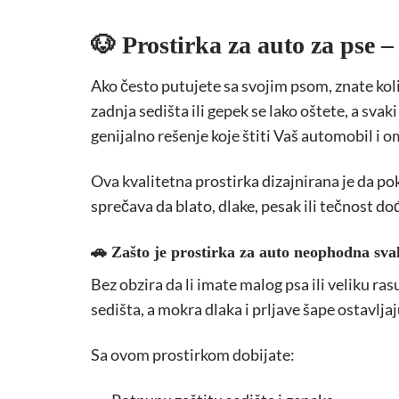
🐶 Prostirka za auto za pse –
Ako često putujete sa svojim psom, znate koli
zadnja sedišta ili gepek se lako oštete, a svaki
genijalno rešenje koje štiti Vaš automobil 
Ova kvalitetna prostirka dizajnirana je da p
sprečava da blato, dlake, pesak ili tečnost d
🚗 Zašto je prostirka za auto neophodna sv
Bez obzira da li imate malog psa ili veliku ra
sedišta, a mokra dlaka i prljave šape ostavljaj
Sa ovom prostirkom dobijate: