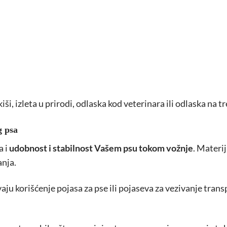
ši, izleta u prirodi, odlaska kod veterinara ili odlaska na tr
g psa
a i
udobnost i stabilnost Vašem psu tokom vožnje
. Materij
anja.
ju korišćenje pojasa za pse ili pojaseva za vezivanje tra