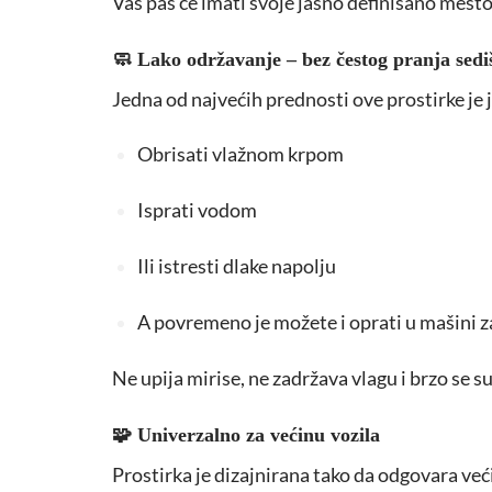
Vaš pas će imati svoje jasno definisano mest
🧼 Lako održavanje – bez čestog pranja sedi
Jedna od najvećih prednosti ove prostirke je
Obrisati vlažnom krpom
Isprati vodom
Ili istresti dlake napolju
A povremeno je možete i oprati u mašini z
Ne upija mirise, ne zadržava vlagu i brzo se s
🧩 Univerzalno za većinu vozila
Prostirka je dizajnirana tako da odgovara ve