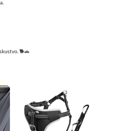
a.
iskustvo. 🐕🚗
jte
Dodajte
u
ene
Omiljene