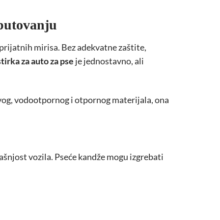
 putovanju
prijatnih mirisa. Bez adekvatne zaštite,
tirka za auto za pse
je jednostavno, ali
ivog, vodootpornog i otpornog materijala, ona
trašnjost vozila. Pseće kandže mogu izgrebati