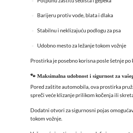
Potpunu zaštitu sedišta i gepeka
Barijeru protiv vode, blata i dlaka
Stabilnu i neklizajuću podlogu za psa
Udobno mesto za ležanje tokom vožnje
Prostirka je posebno korisna posle šetnje po ki
🐾 Maksimalna udobnost i sigurnost za vaše
Pored zaštite automobila, ova prostirka pruž
spreči veće klizanje prilikom kočenja ili skret
Dodatni otvori za sigurnosni pojas omogućava
tokom vožnje.