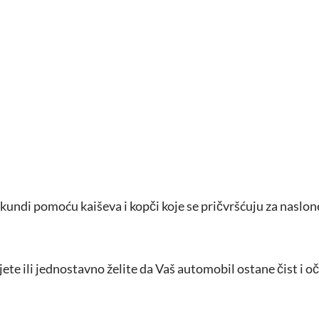
kundi pomoću kaiševa i kopči koje se pričvršćuju za naslon
ujete ili jednostavno želite da Vaš automobil ostane čist i