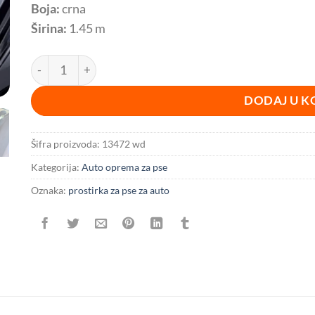
Boja:
crna
Širina:
1.45 m
Prostirka za pse za zadnja sedišta BESPLATNA DOSTAVA 
DODAJ U K
Šifra proizvoda:
13472 wd
Kategorija:
Auto oprema za pse
Oznaka:
prostirka za pse za auto