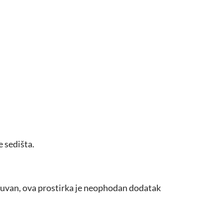
e sedišta.
 očuvan, ova prostirka je neophodan dodatak