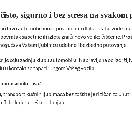
 čisto, sigurno i bez stresa na svakom
ko brzo automobil može postati pun dlaka, blata, vode i ne
 povratak sa šetnje ili izleta znači novo veliko čišćenje.
Pros
i omogućava Vašem ljubimcu udobno i bezbedno putovanje.
okrije celu zadnju klupu automobila. Napravljena od izdržlj
ođu u kontakt sa tapacirungom Vašeg vozila.
akom vlasniku psa?
su, transport kućnih ljubimaca bez zaštite je rizičan za unu
u fleke koje se teško uklanjaju.