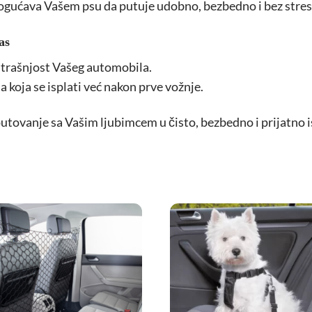
ogućava Vašem psu da putuje udobno, bezbedno i bez stres
as
nutrašnjost Vašeg automobila.
a koja se isplati već nakon prve vožnje.
putovanje sa Vašim ljubimcem u čisto, bezbedno i prijatno 
Dodajte
Doda
u
u
Omiljene
Omilj