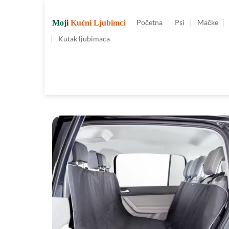
Preskoči
na
Početna
Psi
Mačke
Moji
Kućni Ljubimci
sadržaj
Kutak ljubimaca
Dodajte
u
Omiljene