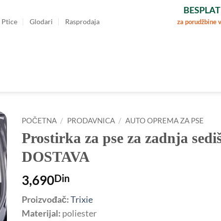
BESPLAT
Ptice
Glodari
Rasprodaja
za porudžbine 
POČETNA
/
PRODAVNICA
/
AUTO OPREMA ZA PSE
Prostirka za pse za zadnja s
DOSTAVA
3,690
Din
Proizvođač:
Trixie
Materijal:
poliester