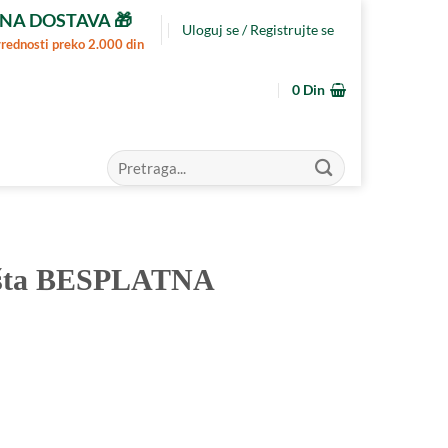
NA DOSTAVA 🎁
Uloguj se / Registrujte se
vrednosti preko 2.000 din
0
Din
Pretraga
za:
edišta BESPLATNA