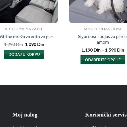
AUTO OPREMA ZA PSE
AUTO OPREMA ZA PSE
Sigurnosni pojas za pse s
štitna mreža za auto za pse
amom
Originalna
Trenutna
1,290
Din
1,090
Din
cena
cena
R
1,190
Din
–
1,590
Din
je
je:
c
DODAJ U KORPU
bila:
1,090
o
ODABERITE OPCIJE
1,290
Din.
1
Din.
D
Ovaj
d
proizvod
1
D
ima
više
varijanti.
Opcije
mogu
Moj nalog
Korisnički servis
biti
izabrane