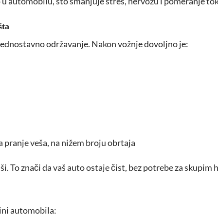
o u automobilu, što smanjuje stres, nervozu i pomeranje to
šta
 jednostavno održavanje. Nakon vožnje dovoljno je:
a pranje veša, na nižem broju obrtaja
uši. To znači da vaš auto ostaje čist, bez potrebe za skupim
ćini automobila: