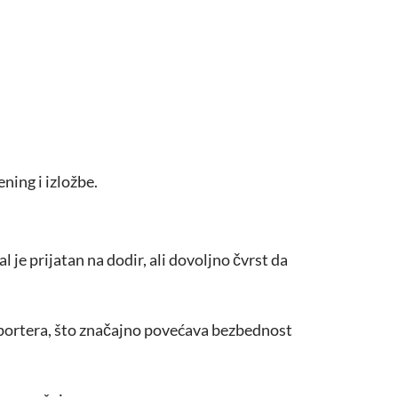
ening i izložbe.
al je prijatan na dodir, ali dovoljno čvrst da
nsportera, što značajno povećava bezbednost