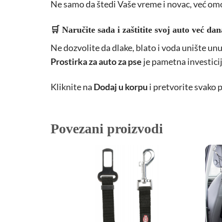
Ne samo da štedi Vaše vreme i novac, već om
🛒 Naručite sada i zaštitite svoj auto već dan
Ne dozvolite da dlake, blato i voda unište u
Prostirka za auto za pse
je pametna investicij
Kliknite na
Dodaj u korpu
i pretvorite svako 
Povezani proizvodi
Dodajte
u
Omiljene