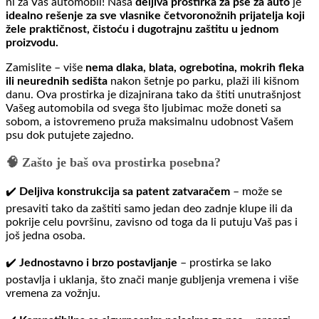
ni za Vaš automobil! Naša
deljiva prostirka za pse za auto
je
idealno rešenje za sve vlasnike četvoronožnih prijatelja koji
žele praktičnost, čistoću i dugotrajnu zaštitu u jednom
proizvodu.
Zamislite – više
nema dlaka, blata, ogrebotina, mokrih fleka
ili neurednih sedišta
nakon šetnje po parku, plaži ili kišnom
danu. Ova prostirka je dizajnirana tako da štiti unutrašnjost
Vašeg automobila od svega što ljubimac može doneti sa
sobom, a istovremeno pruža maksimalnu udobnost Vašem
psu dok putujete zajedno.
🧠 Zašto je baš ova prostirka posebna?
✔️
Deljiva konstrukcija sa patent zatvaračem
– može se
presaviti tako da zaštiti samo jedan deo zadnje klupe ili da
pokrije celu površinu, zavisno od toga da li putuju Vaš pas i
još jedna osoba.
✔️
Jednostavno i brzo postavljanje
– prostirka se lako
postavlja i uklanja, što znači manje gubljenja vremena i više
vremena za vožnju.