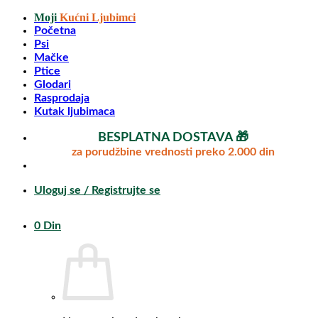
Preskoči
Moji
Kućni Ljubimci
na
Početna
sadržaj
Psi
Mačke
Ptice
Glodari
Rasprodaja
Kutak ljubimaca
BESPLATNA DOSTAVA 🎁
za porudžbine vrednosti preko 2.000 din
Uloguj se / Registrujte se
0
Din