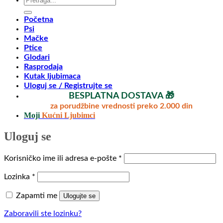
za:
Početna
Psi
Mačke
Ptice
Glodari
Rasprodaja
Kutak ljubimaca
Uloguj se / Registrujte se
BESPLATNA DOSTAVA 🎁
za porudžbine vrednosti preko 2.000 din
Moji
Kućni Ljubimci
Uloguj se
Obavezno
Korisničko ime ili adresa e-pošte
*
Obavezno
Lozinka
*
Zapamti me
Ulogujte se
Zaboravili ste lozinku?