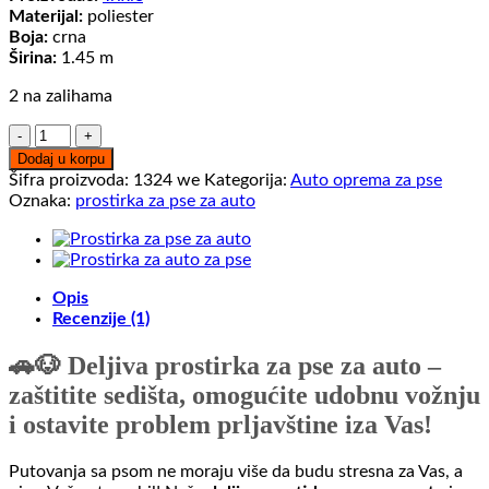
Materijal:
poliester
Boja:
crna
Širina:
1.45 m
2 na zalihama
Deljiva
prostirka
Dodaj u korpu
za
Šifra proizvoda:
1324 we
Kategorija:
Auto oprema za pse
pse
Oznaka:
prostirka za pse za auto
za
auto
BESPLATNA
DOSTAVA
Opis
naša
Recenzije (1)
preporuka
količina
🚗🐶 Deljiva prostirka za pse za auto –
zaštitite sedišta, omogućite udobnu vožnju
i ostavite problem prljavštine iza Vas!
Putovanja sa psom ne moraju više da budu stresna za Vas, a