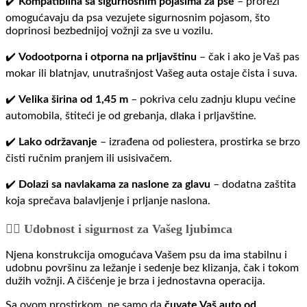
✔️
Kompatibilna sa sigurnosnim pojasima za pse
– prorezi
omogućavaju da psa vezujete sigurnosnim pojasom, što
doprinosi bezbednijoj vožnji za sve u vozilu.
✔️
Vodootporna i otporna na prljavštinu
– čak i ako je Vaš pas
mokar ili blatnjav, unutrašnjost Vašeg auta ostaje čista i suva.
✔️
Velika širina od 1,45 m
– pokriva celu zadnju klupu većine
automobila, štiteći je od grebanja, dlaka i prljavštine.
✔️
Lako održavanje
– izrađena od poliestera, prostirka se brzo
čisti ručnim pranjem ili usisivačem.
✔️
Dolazi sa navlakama za naslone za glavu
– dodatna zaštita
koja sprečava balavljenje i prljanje naslona.
🐕‍🦺 Udobnost i sigurnost za Vašeg ljubimca
Njena konstrukcija omogućava Vašem psu da ima stabilnu i
udobnu površinu za ležanje i sedenje bez klizanja, čak i tokom
dužih vožnji. A čišćenje je brza i jednostavna operacija.
Sa ovom prostirkom, ne samo da
čuvate Vaš auto od