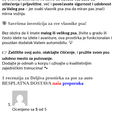
oštećenja i prljavštine
, već i
povećavate sigurnost i udobnost
za Vašeg psa
– jer svaki vlasnik psa zna da miran pas znači
mirna vožnja.
🎯 Savršena investicija za sve vlasnike psa!
Bez obzira da li imate
malog ili velikog psa
, živite u gradu ili
često idete na izlete i avanture, ova prostirka je funkcionalan i
pouzdan dodatak Vašem automobilu. 💡
👉
Zaštitite svoj auto
,
olakšajte čišćenje
, i
pružite svom psu
udobno mesto za putovanje.
Dodajte je odmah u korpu i uživajte u kvalitetnijim
zajedničkim trenucima! 🐾
1 recenzija za
Deljiva prostirka za pse za auto
BESPLATNA DOSTAVA
naša
preporuka
Ocenjeno sa
5
od 5