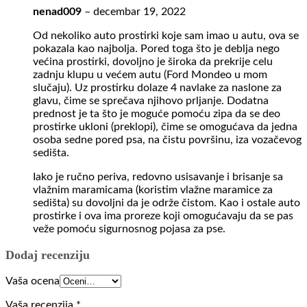
nenad009
–
decembar 19, 2022
Od nekoliko auto prostirki koje sam imao u autu, ova se
pokazala kao najbolja. Pored toga što je deblja nego
većina prostirki, dovoljno je široka da prekrije celu
zadnju klupu u većem autu (Ford Mondeo u mom
slučaju). Uz prostirku dolaze 4 navlake za naslone za
glavu, čime se sprečava njihovo prljanje. Dodatna
prednost je ta što je moguće pomoću zipa da se deo
prostirke ukloni (preklopi), čime se omogućava da jedna
osoba sedne pored psa, na čistu površinu, iza vozačevog
sedišta.
Iako je ručno periva, redovno usisavanje i brisanje sa
vlažnim maramicama (koristim vlažne maramice za
sedišta) su dovoljni da je održe čistom. Kao i ostale auto
prostirke i ova ima proreze koji omogućavaju da se pas
veže pomoću sigurnosnog pojasa za pse.
Dodaj recenziju
Vaša ocena
Vaša recenzija
*