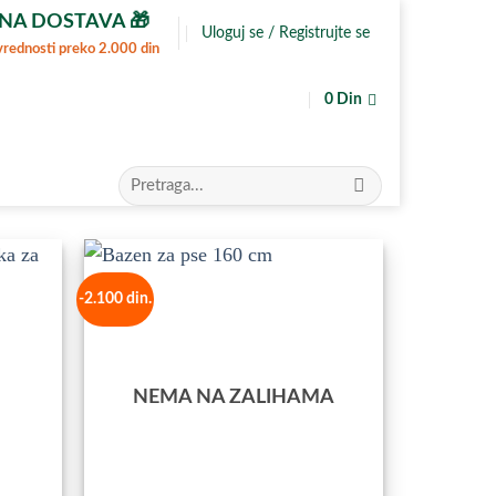
NA DOSTAVA 🎁
Uloguj se / Registrujte se
vrednosti preko 2.000 din
0
Din
Pretraga
za:
-2.100 din.
odajte
Dodajte
u
u
miljene
Omiljene
NEMA NA ZALIHAMA