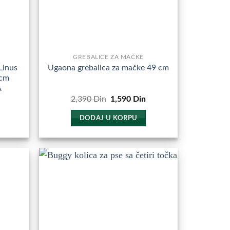
GREBALICE ZA MAČKE
Linus
Ugaona grebalica za mačke 49 cm
 cm
A
Trenutna
Originalna
Trenutna
2,390
Din
1,590
Din
cena
cena
cena
e:
je
je:
DODAJ U KORPU
2,490
bila:
1,590
Din.
2,390
Din.
Din.
odajte
Dodajte
u
u
miljene
Omiljene