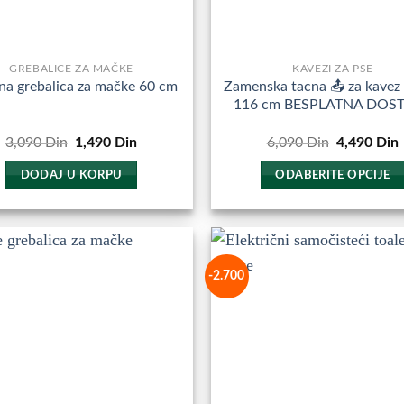
GREBALICE ZA MAČKE
KAVEZI ZA PSE
Zamenska tacna 📤 za kavez 
a grebalica za mačke 60 cm
116 cm BESPLATNA DOS
Originalna
Trenutna
Originalna
3,090
Din
1,490
Din
6,090
Din
4,490
Din
cena
cena
cena
je
je:
je
j
DODAJ U KORPU
ODABERITE OPCIJE
bila:
1,490
bila:
3,090
Din.
6,090
Ovaj
Din.
Din.
proizvod
ima
više
-2.700
Dodajte
D
varijanti.
u
Opcije
Omiljene
O
mogu
biti
izabrane
na