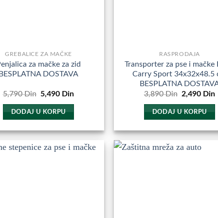
GREBALICE ZA MAČKE
RASPRODAJA
enjalica za mačke za zid
Transporter za pse i mačke 
BESPLATNA DOSTAVA
Carry Sport 34x32x48.5
BESPLATNA DOSTAV
Originalna
Trenutna
Originalna
5,790
Din
5,490
Din
3,890
Din
2,490
Din
cena
cena
cena
je
je:
je
j
DODAJ U KORPU
DODAJ U KORPU
bila:
5,490
bila:
5,790
Din.
3,890
Din.
Din.
Dodajte
D
u
Omiljene
O