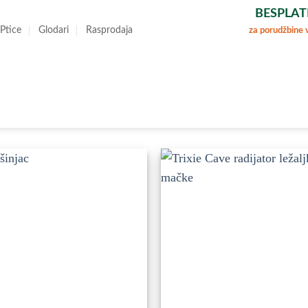
BESPLAT
za porudžbine 
Ptice
Glodari
Rasprodaja
Dodajte
D
u
Omiljene
O