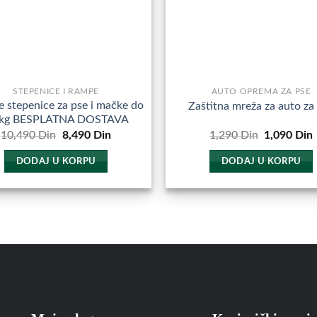
STEPENICE I RAMPE
AUTO OPREMA ZA PSE
 stepenice za pse i mačke do
Zaštitna mreža za auto za
 kg BESPLATNA DOSTAVA
Originalna
Trenutna
Originalna
10,490
Din
8,490
Din
1,290
Din
1,090
Din
cena
cena
cena
je
je:
je
j
DODAJ U KORPU
DODAJ U KORPU
bila:
8,490
bila:
10,490
Din.
1,290
Din.
Din.