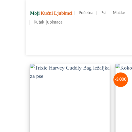
Preskoči
na
Moji
Kućni Ljubimci
Početna
Psi
Mačke
sadržaj
Kutak ljubimaca
-3.000
Dodajte
u
Omiljene