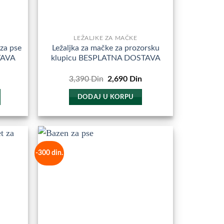
LEŽALJKE ZA MAČKE
za pse
Ležaljka za mačke za prozorsku
TAVA
klupicu BESPLATNA DOSTAVA
Trenutna
Originalna
Trenutna
3,390
Din
2,690
Din
cena
cena
cena
e:
je
je:
DODAJ U KORPU
4,490
bila:
2,690
Din.
3,390
Din.
Din.
-300 din.
odajte
Dodajte
u
u
miljene
Omiljene