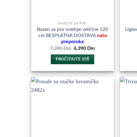
stranici
proizvoda.
BAZENI ZA PSE
Bazen za pse srednje veličine 120
Ugaon
cm BESPLATNA DOSTAVA
naša
preporuka
Originalna
Trenutna
7,390
Din
6,390
Din
cena
cena
je
je:
PROČITAJTE JOŠ
bila:
6,390
7,390
Din.
Din.
Dodajte
u
Omiljene