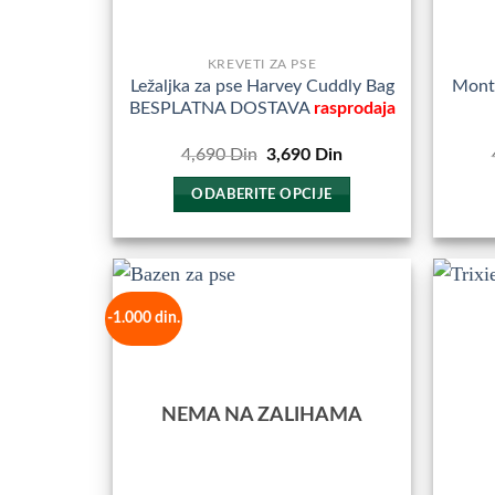
KREVETI ZA PSE
Ležaljka za pse Harvey Cuddly Bag
Mont
BESPLATNA DOSTAVA
rasprodaja
Originalna
Trenutna
4,690
Din
3,690
Din
cena
cena
je
je:
ODABERITE OPCIJE
bila:
3,690
4,690
Din.
Ovaj
Din.
proizvod
ima
više
-1.000 din.
Dodajte
varijanti.
u
Opcije
Omiljene
mogu
NEMA NA ZALIHAMA
biti
izabrane
na