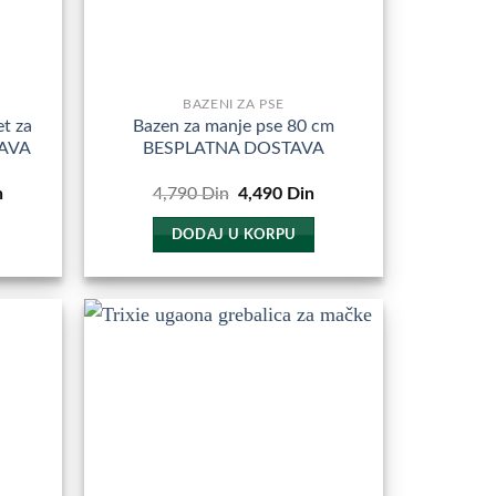
BAZENI ZA PSE
et za
Bazen za manje pse 80 cm
AVA
BESPLATNA DOSTAVA
Trenutna
Originalna
Trenutna
n
4,790
Din
4,490
Din
cena
cena
cena
je:
je
je:
DODAJ U KORPU
52,990
bila:
4,490
Din.
4,790
Din.
Din.
odajte
Dodajte
u
u
miljene
Omiljene