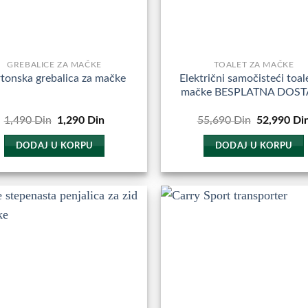
stranici
proizvoda.
GREBALICE ZA MAČKE
TOALET ZA MAČKE
Električni samočisteći toal
tonska grebalica za mačke
mačke BESPLATNA DOST
Originalna
Trenutna
Originalna
1,490
Din
1,290
Din
55,690
Din
52,990
Di
cena
cena
cena
je
je:
je
DODAJ U KORPU
DODAJ U KORPU
bila:
1,290
bila:
1,490
Din.
55,690
Din.
Din.
Dodajte
D
u
Omiljene
O