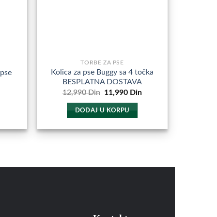
TORBE ZA PSE
Kolica za pse Buggy sa 4 točka
 pse
BESPLATNA DOSTAVA
Trenutna
Originalna
Trenutna
12,990
Din
11,990
Din
cena
cena
cena
e:
je
je:
DODAJ U KORPU
1,090
bila:
11,990
Din.
12,990
Din.
Din.