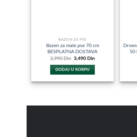
izabrane
na
stranici
proizvoda.
BAZENI ZA PSE
Bazen za male pse 70 cm
Drvene
BESPLATNA DOSTAVA
50
Originalna
Trenutna
3,990
Din
3,490
Din
cena
cena
je
je:
DODAJ U KORPU
bila:
3,490
3,990
Din.
Din.