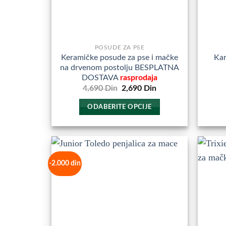
POSUDE ZA PSE
Keramičke posude za pse i mačke
Kar
na drvenom postolju BESPLATNA
DOSTAVA
rasprodaja
Originalna
Trenutna
4,690
Din
2,690
Din
cena
cena
je
je:
ODABERITE OPCIJE
bila:
2,690
4,690
Din.
Ovaj
Din.
proizvod
ima
više
-2.000 din
Dodajte
varijanti.
u
Opcije
Omiljene
mogu
biti
izabrane