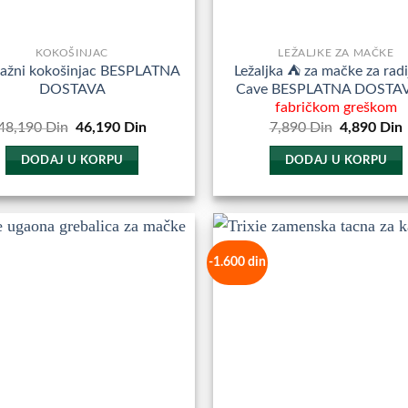
KOKOŠINJAC
LEŽALJKE ZA MAČKE
ažni kokošinjac BESPLATNA
Ležaljka ⛺ za mačke za radi
DOSTAVA
Cave BESPLATNA DOSTA
fabričkom greškom
Originalna
Trenutna
Originalna
48,190
Din
46,190
Din
7,890
Din
4,890
Din
cena
cena
cena
je
je:
je
j
DODAJ U KORPU
DODAJ U KORPU
bila:
46,190
bila:
48,190
Din.
7,890
Din.
Din.
-1.600 din
Dodajte
D
u
Omiljene
O