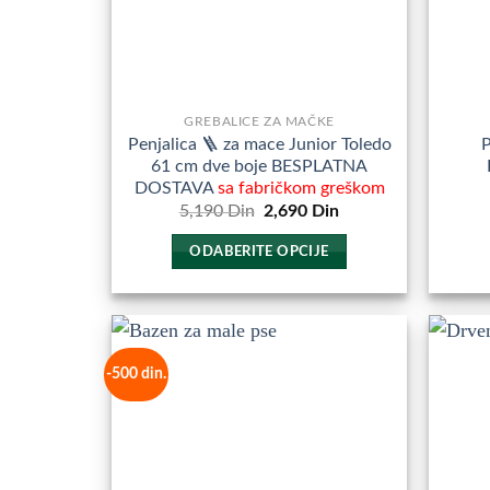
na
stranici
proizvoda.
GREBALICE ZA MAČKE
Penjalica 🪜 za mace Junior Toledo
P
61 cm dve boje BESPLATNA
DOSTAVA
sa fabričkom greškom
Originalna
Trenutna
5,190
Din
2,690
Din
cena
cena
je
je:
ODABERITE OPCIJE
bila:
2,690
5,190
Din.
Ovaj
Din.
proizvod
ima
više
-500 din.
Dodajte
varijanti.
u
Opcije
Omiljene
mogu
biti