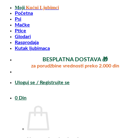
Preskoči
Moji
Kućni Ljubimci
na
Početna
sadržaj
Psi
Mačke
Ptice
Glodari
Rasprodaja
Kutak ljubimaca
BESPLATNA DOSTAVA 🎁
za porudžbine vrednosti preko 2.000 din
Uloguj se / Registrujte se
0
Din