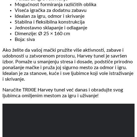
Mogućnost formiranja različitih oblika
Viseća igračka za dodatnu zabavu
Idealan za igru, odmor i skrivanje
Stabilna i fleksibilna konstrukcija
Jednostavno sklapanje i odlaganje
Dimenzije: Ø 25 × 160 cm
Boja: siva
Ako želite da vašoj mački pružite više aktivnosti, zabave i
udobnosti u zatvorenom prostoru, Harvey tunel je savršen
izbor. Pomaže u smanjenju stresa i dosade, podstiče prirodno
ponašanje mačke i pruža joj sigurno mesto za odmor i igru.
Idealan je za stanove, kuće i sve ljubimce koji vole istraživanje
i skrivanje.
Naručite TRIXIE Harvey tunel već danas i obradujte svog
ljubimca omiljenim mestom za igru i uživanje!