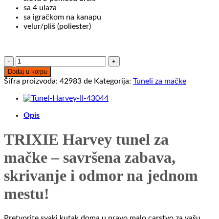
sa 4 ulaza
sa igračkom na kanapu
velur/pliš (poliester)
Tunel
Harvey
Dodaj u korpu
25
Šifra proizvoda:
42983 de
Kategorija:
Tuneli za mačke
×
160
cm
Opis
sivi
pliš
BESPLATNA
TRIXIE Harvey tunel za
DOSTAVA
mačke – savršena zabava,
količina
skrivanje i odmor na jednom
mestu!
Pretvorite svaki kutak doma u pravo malo carstvo za vašu