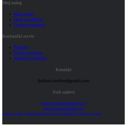
Moj nalog
Moji podaci
Moje narudžbine
Omiljeni proizvodi
Korisnički servis
Plaćanje
Troškovi dostave
Vraćanje proizvoda
Kontakt
ljubimcionline@gmail.com
Naši sajtovi
www.mrezezamacke.rs
www.kavezizapse.rs
vrata za pse
kavezi za pse
grebalice za mačke
mreže za mačke
vrata za mačke