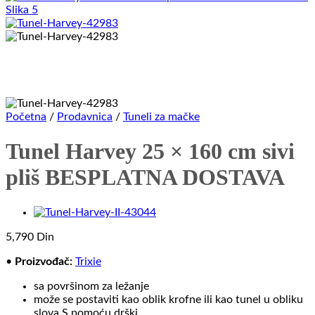
Početna
/
Prodavnica
/
Tuneli za mačke
Tunel Harvey 25 × 160 cm sivi
pliš BESPLATNA DOSTAVA
5,790
Din
•
Proizvođač:
Trixie
sa površinom za ležanje
može se postaviti kao oblik krofne ili kao tunel u obliku
slova S pomoću drški