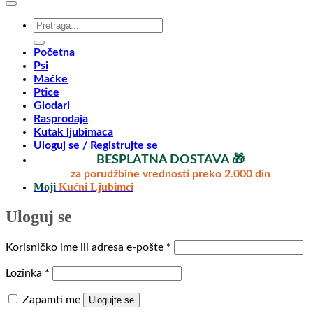
Pretraga
za:
Početna
Psi
Mačke
Ptice
Glodari
Rasprodaja
Kutak ljubimaca
Uloguj se / Registrujte se
BESPLATNA DOSTAVA 🎁
za porudžbine vrednosti preko 2.000 din
Moji
Kućni Ljubimci
Uloguj se
Obavezno
Korisničko ime ili adresa e-pošte
*
Obavezno
Lozinka
*
Zapamti me
Ulogujte se