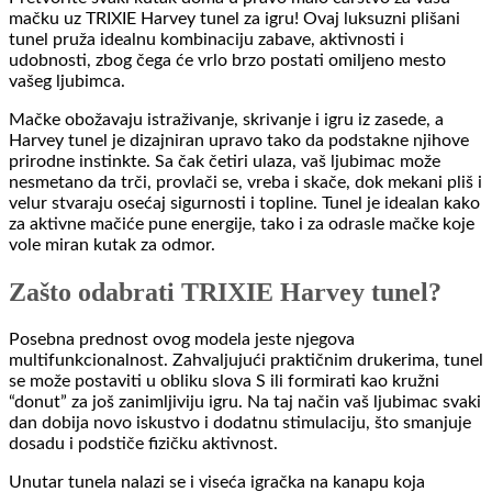
mačku uz TRIXIE Harvey tunel za igru! Ovaj luksuzni plišani
tunel pruža idealnu kombinaciju zabave, aktivnosti i
udobnosti, zbog čega će vrlo brzo postati omiljeno mesto
vašeg ljubimca.
Mačke obožavaju istraživanje, skrivanje i igru iz zasede, a
Harvey tunel je dizajniran upravo tako da podstakne njihove
prirodne instinkte. Sa čak četiri ulaza, vaš ljubimac može
nesmetano da trči, provlači se, vreba i skače, dok mekani pliš i
velur stvaraju osećaj sigurnosti i topline. Tunel je idealan kako
za aktivne mačiće pune energije, tako i za odrasle mačke koje
vole miran kutak za odmor.
Zašto odabrati TRIXIE Harvey tunel?
Posebna prednost ovog modela jeste njegova
multifunkcionalnost. Zahvaljujući praktičnim drukerima, tunel
se može postaviti u obliku slova S ili formirati kao kružni
“donut” za još zanimljiviju igru. Na taj način vaš ljubimac svaki
dan dobija novo iskustvo i dodatnu stimulaciju, što smanjuje
dosadu i podstiče fizičku aktivnost.
Unutar tunela nalazi se i viseća igračka na kanapu koja