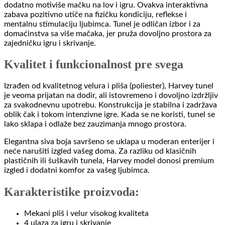
dodatno motiviše mačku na lov i igru. Ovakva interaktivna
zabava pozitivno utiče na fizičku kondiciju, reflekse i
mentalnu stimulaciju ljubimca. Tunel je odličan izbor i za
domaćinstva sa više mačaka, jer pruža dovoljno prostora za
zajedničku igru i skrivanje.
Kvalitet i funkcionalnost pre svega
Izrađen od kvalitetnog velura i pliša (poliester), Harvey tunel
je veoma prijatan na dodir, ali istovremeno i dovoljno izdržljiv
za svakodnevnu upotrebu. Konstrukcija je stabilna i zadržava
oblik čak i tokom intenzivne igre. Kada se ne koristi, tunel se
lako sklapa i odlaže bez zauzimanja mnogo prostora.
Elegantna siva boja savršeno se uklapa u moderan enterijer i
neće narušiti izgled vašeg doma. Za razliku od klasičnih
plastičnih ili šuškavih tunela, Harvey model donosi premium
izgled i dodatni komfor za vašeg ljubimca.
Karakteristike proizvoda:
Mekani pliš i velur visokog kvaliteta
4 ulaza za igru i skrivanje