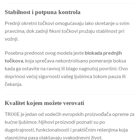
Stabilnost i potpuna kontrola
Prednji okretni točkovi omogućavaju lako skretanje u svim
pravcima, dok zadnji fiksni točkovi pružaju stabilnost pri
vožnji.
Posebna prednost ovog modela jeste
blokada prednjih
točkova
, koja sprečava nekontrolisano pomeranje boksa
kada ga ostavite na ravnoj ili blago nagnutoj površini. Ovo
doprinosi većoj sigurnosti vašeg ljubimca tokom pauza ili
čekanja.
Kvalitet kojem možete verovati
TRIXIE je jedan od vodećih evropskih proizvođača opreme za
kućne ljubimce. Njihovi proizvodi poznati su po
dugotrajnosti, funkcionalnosti i praktičnim rešenjima koja
vlasnicima pasa olakšavaju svakodnevni život.