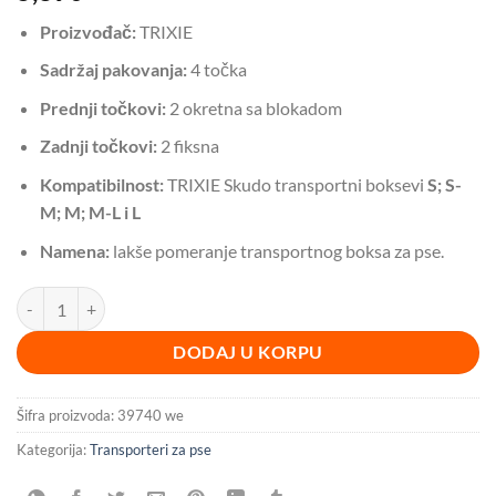
Proizvođač:
TRIXIE
Sadržaj pakovanja:
4 točka
Prednji točkovi:
2 okretna sa blokadom
Zadnji točkovi:
2 fiksna
Kompatibilnost:
TRIXIE Skudo transportni boksevi
S; S-
M; M; M-L i L
Namena:
lakše pomeranje transportnog boksa za pse.
Komplet 4 točkića za AVIO TRANSPORTER Skudo BESPLATNA DOST
DODAJ U KORPU
Šifra proizvoda:
39740 we
Kategorija:
Transporteri za pse