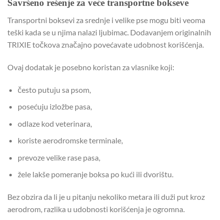
Savršeno rešenje za veće transportne bokseve
Transportni boksevi za srednje i velike pse mogu biti veoma
teški kada se u njima nalazi ljubimac. Dodavanjem originalnih
TRIXIE točkova značajno povećavate udobnost korišćenja.
Ovaj dodatak je posebno koristan za vlasnike koji:
često putuju sa psom,
posećuju izložbe pasa,
odlaze kod veterinara,
koriste aerodromske terminale,
prevoze velike rase pasa,
žele lakše pomeranje boksa po kući ili dvorištu.
Bez obzira da li je u pitanju nekoliko metara ili duži put kroz
aerodrom, razlika u udobnosti korišćenja je ogromna.