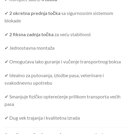
✔
2 okretna prednja točka
sa sigurnosnim sistemom
blokade
✔
2 fiksna zadnja točka
za veću stabilnost
✔ Jednostavna montaža
✔ Omogućava lako guranje i vučenje transportnog boksa
✔ Idealno za putovanja, izložbe pasa, veterinare i
svakodnevnu upotrebu
✔ Smanjuje fizičko opterećenje prilikom transporta većih
pasa
✔ Dug vek trajanja i kvalitetna izrada