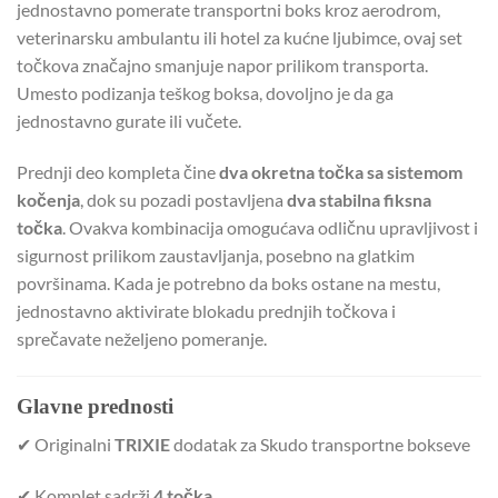
jednostavno pomerate transportni boks kroz aerodrom,
veterinarsku ambulantu ili hotel za kućne ljubimce, ovaj set
točkova značajno smanjuje napor prilikom transporta.
Umesto podizanja teškog boksa, dovoljno je da ga
jednostavno gurate ili vučete.
Prednji deo kompleta čine
dva okretna točka sa sistemom
kočenja
, dok su pozadi postavljena
dva stabilna fiksna
točka
. Ovakva kombinacija omogućava odličnu upravljivost i
sigurnost prilikom zaustavljanja, posebno na glatkim
površinama. Kada je potrebno da boks ostane na mestu,
jednostavno aktivirate blokadu prednjih točkova i
sprečavate neželjeno pomeranje.
Glavne prednosti
✔ Originalni
TRIXIE
dodatak za Skudo transportne bokseve
✔ Komplet sadrži
4 točka