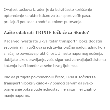
Ovaj set točkova izrađen je da izdrži često korišćenje i
opterećenje karakteristično za transport većih pasa,
pružajući pouzdanu podršku tokom putovanja.
Zašto odabrati TRIXIE točkiće za Skudo?
Kada već investirate u kvalitetan transportni boks, dodatni
set originalnih točkova predstavlja logičnu nadogradnju koja
značajno povećava praktičnost. Umesto napornog nošenja,
dobijate lako upravljanje, veću sigurnost zahvaljujući sistemu
kočenja i veći komfor za sebe i svog ljubimca.
Bilo da putujete povremeno ili često,
TRIXIE točkići za
transportni boks Skudo 4–7
pomoći će vam da svako
pomeranje boksa bude jednostavnije, sigurnije i znatno
manje naporno.