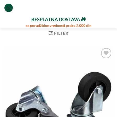
Preskoči
na
sadržaj
BESPLATNA DOSTAVA 🎁
za porudžbine vrednosti preko 2.000 din
FILTER
Dodajte
u
Omiljene