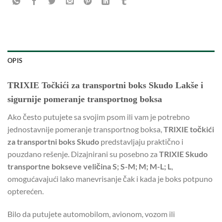
OPIS
TRIXIE Točkići za transportni boks Skudo Lakše i
sigurnije pomeranje transportnog boksa
Ako često putujete sa svojim psom ili vam je potrebno
jednostavnije pomeranje transportnog boksa,
TRIXIE točkići
za transportni boks Skudo
predstavljaju praktično i
pouzdano rešenje. Dizajnirani su posebno za
TRIXIE Skudo
transportne bokseve veličina S; S-M; M; M-L; L
,
omogućavajući lako manevrisanje čak i kada je boks potpuno
opterećen.
Bilo da putujete automobilom, avionom, vozom ili