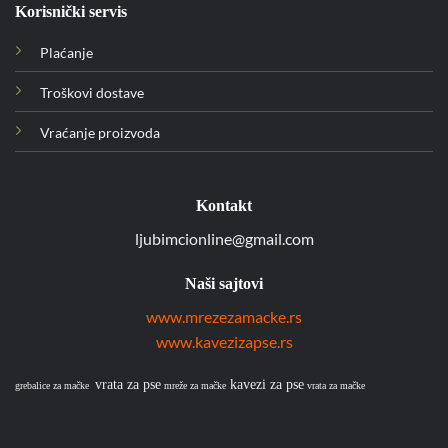
Korisnički servis
Plaćanje
Troškovi dostave
Vraćanje proizvoda
Kontakt
ljubimcionline@gmail.com
Naši sajtovi
www.mrezezamacke.rs
www.kavezizapse.rs
vrata za pse
kavezi za pse
grebalice za mačke
mreže za mačke
vrata za mačke