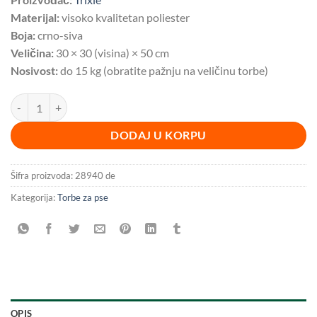
Materijal:
visoko kvalitetan poliester
Boja:
crno-siva
Veličina:
30 × 30 (visina) × 50 cm
Nosivost:
do 15 kg (obratite pažnju na veličinu torbe)
Torba za nošenje psa sa krevetom Holly BESPLATNA DOSTAVA količi
DODAJ U KORPU
Šifra proizvoda:
28940 de
Kategorija:
Torbe za pse
OPIS