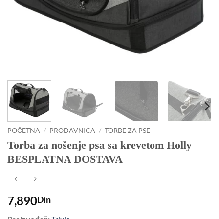
POČETNA
/
PRODAVNICA
/
TORBE ZA PSE
Torba za nošenje psa sa krevetom Holly
BESPLATNA DOSTAVA
7,890
Din
Proizvođač:
Trixie