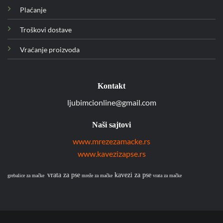
Plaćanje
Troškovi dostave
Vraćanje proizvoda
Kontakt
ljubimcionline@gmail.com
Naši sajtovi
www.mrezezamacke.rs
www.kavezizapse.rs
vrata za pse
kavezi za pse
grebalice za mačke
mreže za mačke
vrata za mačke