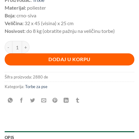
Materijal:
poliester
Boja:
crno-siva
Veličina:
32 x 45 (visina) x 25 cm
Nosivost:
do 8 kg (obratite pažnju na veličinu torbe)
Ranac za pse sa točkićima BESPLATNA DOSTAVA količina
DODAJ U KORPU
Šifra proizvoda:
2880 de
Kategorija:
Torbe za pse
OPIS