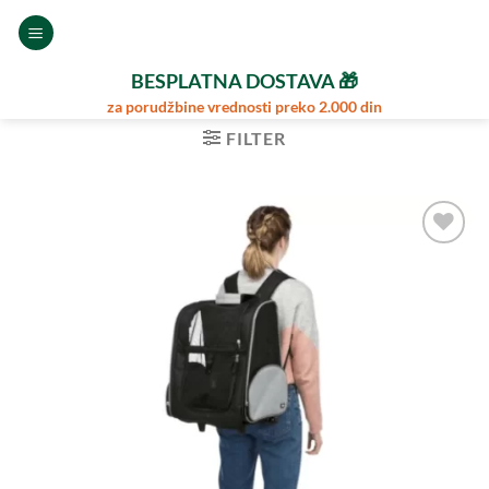
Preskoči
na
sadržaj
BESPLATNA DOSTAVA 🎁
za porudžbine vrednosti preko 2.000 din
FILTER
Dodajte
u
Omiljene