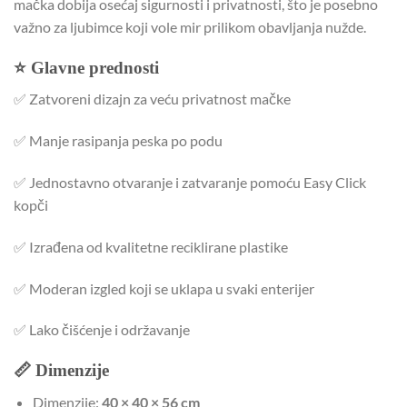
mačka dobija osećaj sigurnosti i privatnosti, što je posebno
važno za ljubimce koji vole mir prilikom obavljanja nužde.
⭐ Glavne prednosti
✅ Zatvoreni dizajn za veću privatnost mačke
✅ Manje rasipanja peska po podu
✅ Jednostavno otvaranje i zatvaranje pomoću Easy Click
kopči
✅ Izrađena od kvalitetne reciklirane plastike
✅ Moderan izgled koji se uklapa u svaki enterijer
✅ Lako čišćenje i održavanje
📏 Dimenzije
Dimenzije:
40 × 40 × 56 cm