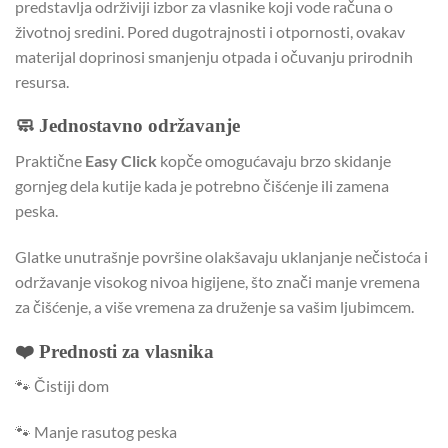
predstavlja održiviji izbor za vlasnike koji vode računa o
životnoj sredini. Pored dugotrajnosti i otpornosti, ovakav
materijal doprinosi smanjenju otpada i očuvanju prirodnih
resursa.
🧼 Jednostavno održavanje
Praktične
Easy Click
kopče omogućavaju brzo skidanje
gornjeg dela kutije kada je potrebno čišćenje ili zamena
peska.
Glatke unutrašnje površine olakšavaju uklanjanje nečistoća i
održavanje visokog nivoa higijene, što znači manje vremena
za čišćenje, a više vremena za druženje sa vašim ljubimcem.
❤️ Prednosti za vlasnika
🐾 Čistiji dom
🐾 Manje rasutog peska