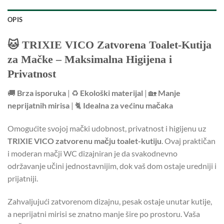
OPIS
🐱 TRIXIE VICO Zatvorena Toalet-Kutija
za Mačke – Maksimalna Higijena i
Privatnost
🚚
Brza isporuka
| ♻️
Ekološki materijal
| 🏡
Manje
neprijatnih mirisa
| 🐈
Idealna za većinu mačaka
Omogućite svojoj mački udobnost, privatnost i higijenu uz
TRIXIE VICO zatvorenu mačju toalet-kutiju
. Ovaj praktičan
i moderan mačji WC dizajniran je da svakodnevno
održavanje učini jednostavnijim, dok vaš dom ostaje uredniji i
prijatniji.
Zahvaljujući zatvorenom dizajnu, pesak ostaje unutar kutije,
a neprijatni mirisi se znatno manje šire po prostoru. Vaša