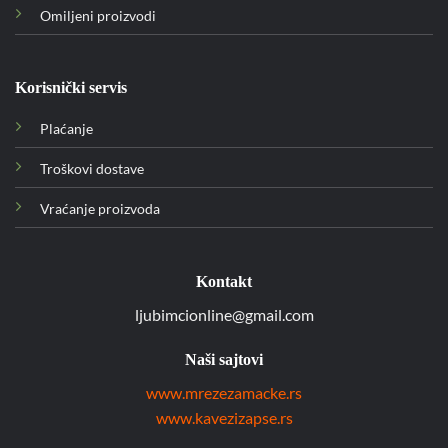
Omiljeni proizvodi
Korisnički servis
Plaćanje
Troškovi dostave
Vraćanje proizvoda
Kontakt
ljubimcionline@gmail.com
Naši sajtovi
www.mrezezamacke.rs
www.kavezizapse.rs