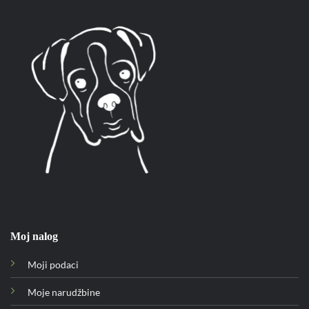
Moj nalog
Moji podaci
Moje narudžbine