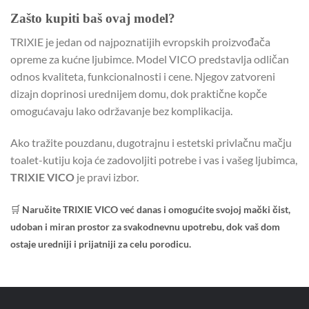
Zašto kupiti baš ovaj model?
TRIXIE je jedan od najpoznatijih evropskih proizvođača
opreme za kućne ljubimce. Model VICO predstavlja odličan
odnos kvaliteta, funkcionalnosti i cene. Njegov zatvoreni
dizajn doprinosi urednijem domu, dok praktične kopče
omogućavaju lako održavanje bez komplikacija.
Ako tražite pouzdanu, dugotrajnu i estetski privlačnu mačju
toalet-kutiju koja će zadovoljiti potrebe i vas i vašeg ljubimca,
TRIXIE VICO
je pravi izbor.
🛒
Naručite TRIXIE VICO već danas i omogućite svojoj mački čist,
udoban i miran prostor za svakodnevnu upotrebu, dok vaš dom
ostaje uredniji i prijatniji za celu porodicu.