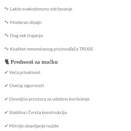
🐾 Lakše svakodnevno održavanje
🐾 Moderan dizajn
🐾 Dug vek trajanja
🐾 Kvalitet renomiranog proizvođača TRIXIE
🐈 Prednosti za mačku
✔ Veća privatnost
✔ Osećaj sigurnosti
✔ Dovoljno prostora za udobno korišćenje
✔ Stabilna i čvrsta konstrukcija
✔ Mirnije obavljanje nužde