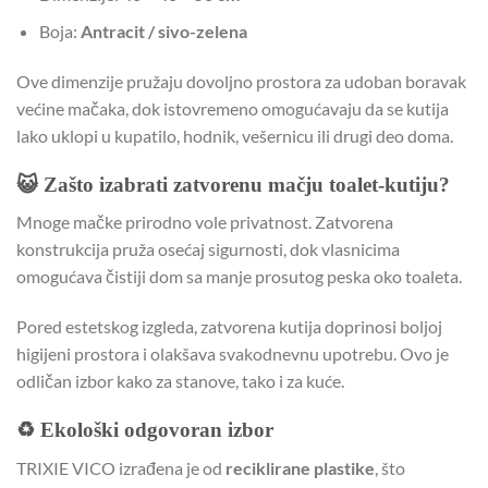
Boja:
Antracit / sivo-zelena
Ove dimenzije pružaju dovoljno prostora za udoban boravak
većine mačaka, dok istovremeno omogućavaju da se kutija
lako uklopi u kupatilo, hodnik, vešernicu ili drugi deo doma.
😺 Zašto izabrati zatvorenu mačju toalet-kutiju?
Mnoge mačke prirodno vole privatnost. Zatvorena
konstrukcija pruža osećaj sigurnosti, dok vlasnicima
omogućava čistiji dom sa manje prosutog peska oko toaleta.
Pored estetskog izgleda, zatvorena kutija doprinosi boljoj
higijeni prostora i olakšava svakodnevnu upotrebu. Ovo je
odličan izbor kako za stanove, tako i za kuće.
♻️ Ekološki odgovoran izbor
TRIXIE VICO izrađena je od
reciklirane plastike
, što