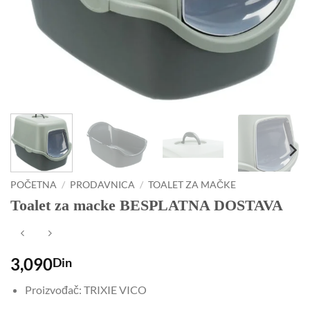
POČETNA
/
PRODAVNICA
/
TOALET ZA MAČKE
Toalet za macke BESPLATNA DOSTAVA
3,090
Din
Proizvođač: TRIXIE VICO