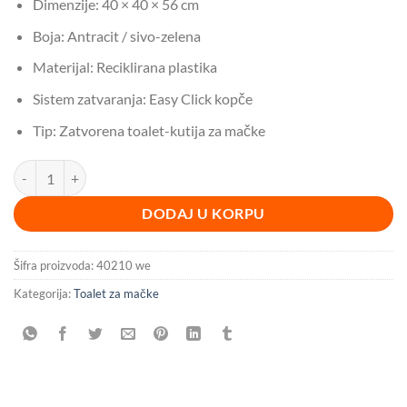
Dimenzije: 40 × 40 × 56 cm
Boja: Antracit / sivo-zelena
Materijal: Reciklirana plastika
Sistem zatvaranja: Easy Click kopče
Tip: Zatvorena toalet-kutija za mačke
Toalet za macke BESPLATNA DOSTAVA količina
DODAJ U KORPU
Šifra proizvoda:
40210 we
Kategorija:
Toalet za mačke