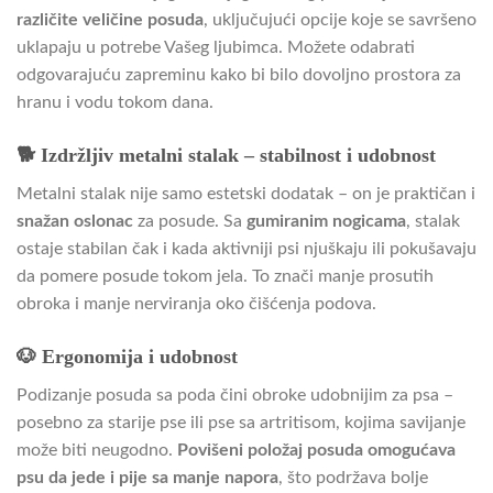
različite veličine posuda
, uključujući opcije koje se savršeno
uklapaju u potrebe Vašeg ljubimca. Možete odabrati
odgovarajuću zapreminu kako bi bilo dovoljno prostora za
hranu i vodu tokom dana.
🐕 Izdržljiv metalni stalak – stabilnost i udobnost
Metalni stalak nije samo estetski dodatak – on je praktičan i
snažan oslonac
za posude. Sa
gumiranim nogicama
, stalak
ostaje stabilan čak i kada aktivniji psi njuškaju ili pokušavaju
da pomere posude tokom jela. To znači manje prosutih
obroka i manje nerviranja oko čišćenja podova.
🐶 Ergonomija i udobnost
Podizanje posuda sa poda čini obroke udobnijim za psa –
posebno za starije pse ili pse sa artritisom, kojima savijanje
može biti neugodno.
Povišeni položaj posuda omogućava
psu da jede i pije sa manje napora
, što podržava bolje