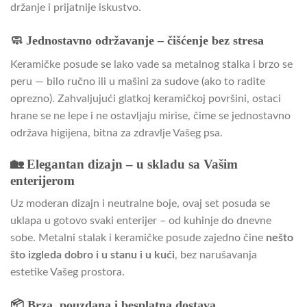
držanje i prijatnije iskustvo.
🧼 Jednostavno održavanje – čišćenje bez stresa
Keramičke posude se lako vade sa metalnog stalka i brzo se
peru — bilo ručno ili u mašini za sudove (ako to radite
oprezno). Zahvaljujući glatkoj keramičkoj površini, ostaci
hrane se ne lepe i ne ostavljaju mirise, čime se jednostavno
održava higijena, bitna za zdravlje Vašeg psa.
🏡 Elegantan dizajn – u skladu sa Vašim
enterijerom
Uz moderan dizajn i neutralne boje, ovaj set posuda se
uklapa u gotovo svaki enterijer – od kuhinje do dnevne
sobe. Metalni stalak i keramičke posude zajedno čine
nešto
što izgleda dobro i u stanu i u kući
, bez narušavanja
estetike Vašeg prostora.
📦 Brza, pouzdana i besplatna dostava