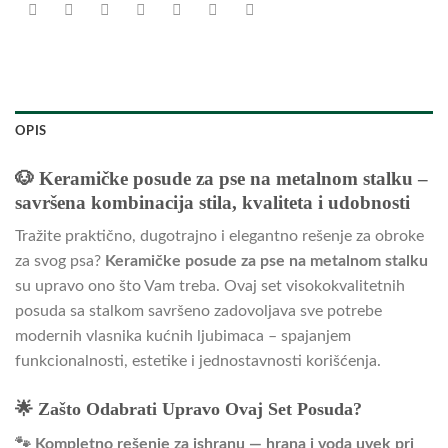
OPIS
🐶 Keramičke posude za pse na metalnom stalku –
savršena kombinacija stila, kvaliteta i udobnosti
Tražite praktično, dugotrajno i elegantno rešenje za obroke
za svog psa?
Keramičke posude za pse na metalnom stalku
su upravo ono što Vam treba. Ovaj set visokokvalitetnih
posuda sa stalkom savršeno zadovoljava sve potrebe
modernih vlasnika kućnih ljubimaca – spajanjem
funkcionalnosti, estetike i jednostavnosti korišćenja.
🌟 Zašto Odabrati Upravo Ovaj Set Posuda?
🐾 Kompletno rešenje za ishranu — hrana i voda uvek pri