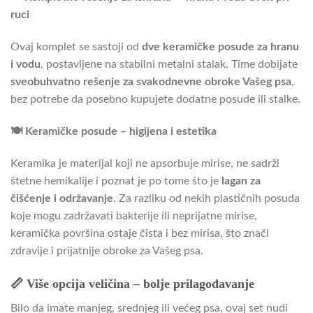
ruci
Ovaj komplet se sastoji od
dve keramičke posude za hranu
i vodu
, postavljene na stabilni metalni stalak. Time dobijate
sveobuhvatno rešenje za svakodnevne obroke Vašeg psa
,
bez potrebe da posebno kupujete dodatne posude ili stalke.
🍽️ Keramičke posude – higijena i estetika
Keramika je materijal koji ne apsorbuje mirise, ne sadrži
štetne hemikalije i poznat je po tome što je
lagan za
čišćenje i održavanje
. Za razliku od nekih plastičnih posuda
koje mogu zadržavati bakterije ili neprijatne mirise,
keramička površina ostaje čista i bez mirisa, što znači
zdravije i prijatnije obroke za Vašeg psa.
📏 Više opcija veličina – bolje prilagođavanje
Bilo da imate manjeg, srednjeg ili većeg psa, ovaj set nudi