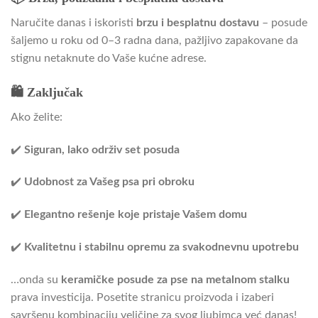
Naručite danas i iskoristi
brzu i besplatnu dostavu
– posude
šaljemo u roku od 0–3 radna dana, pažljivo zapakovane da
stignu netaknute do Vaše kućne adrese.
🛍️ Zaključak
Ako želite:
✔️
Siguran, lako održiv set posuda
✔️
Udobnost za Vašeg psa pri obroku
✔️
Elegantno rešenje koje pristaje Vašem domu
✔️
Kvalitetnu i stabilnu opremu za svakodnevnu upotrebu
…onda su
keramičke posude za pse na metalnom stalku
prava investicija. Posetite stranicu proizvoda i izaberi
savršenu kombinaciju veličine za svog ljubimca već danas!