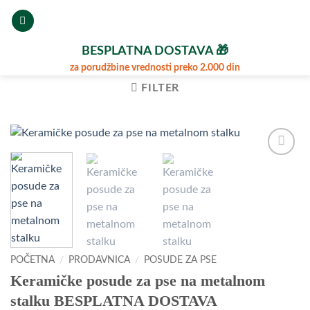
Preskoči
na
sadržaj
BESPLATNA DOSTAVA 🎁
za porudžbine vrednosti preko 2.000 din
FILTER
Dodajte
u
Omiljene
POČETNA
/
PRODAVNICA
/
POSUDE ZA PSE
Keramičke posude za pse na metalnom
stalku BESPLATNA DOSTAVA