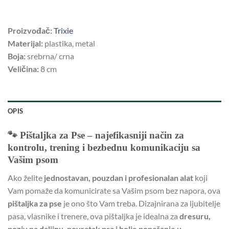
Proizvođač:
Trixie
Materijal:
plastika, metal
Boja:
srebrna/ crna
Veličina:
8 cm
OPIS
🐾 Pištaljka za Pse – najefikasniji način za
kontrolu, trening i bezbednu komunikaciju sa
Vašim psom
Ako želite
jednostavan, pouzdan i profesionalan alat
koji
Vam pomaže da komunicirate sa Vašim psom bez napora, ova
pištaljka za pse
je ono što Vam treba. Dizajnirana za ljubitelje
pasa, vlasnike i trenere, ova pištaljka je idealna za
dresuru,
poziv na daljinu, povratak psa i bolje ponašanje u