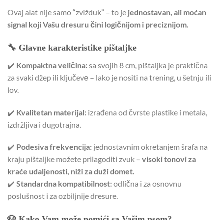
Ovaj alat nije samo “zvižduk” – to je
jednostavan, ali moćan
signal koji Vašu dresuru čini logičnijom i preciznijom.
🔧 Glavne karakteristike pištaljke
✔️
Kompaktna veličina:
sa svojih 8 cm, pištaljka je praktična
za svaki džep ili ključevе – lako je nositi na trening, u šetnju ili
lov.
✔️
Kvalitetan materijal:
izrađena od čvrste plastike i metala,
izdržljiva i dugotrajna.
✔️
Podesiva frekvencija:
jednostavnim okretanjem šrafa na
kraju pištaljke možete prilagoditi zvuk –
visoki tonovi za
kraće udaljenosti, niži za duži domet.
✔️
Standardna kompatibilnost:
odlična i za osnovnu
poslušnost i za ozbiljnije dresure.
🐶 Kako Vam može pomići sa Vašim psom?