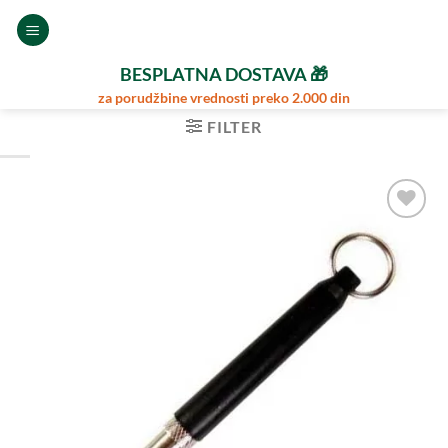
Preskoči
na
sadržaj
BESPLATNA DOSTAVA 🎁
za porudžbine vrednosti preko 2.000 din
FILTER
Dodajte
u
Omiljene