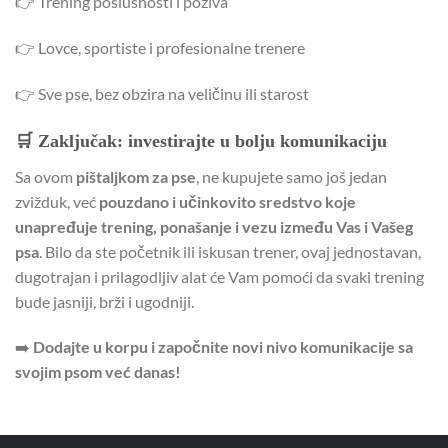
👉 Trening poslušnosti i poziva
👉 Lovce, sportiste i profesionalne trenere
👉 Sve pse, bez obzira na veličinu ili starost
🛒 Zaključak: investirajte u bolju komunikaciju
Sa ovom
pištaljkom za pse
, ne kupujete samo još jedan
zvižduk, već
pouzdano i učinkovito sredstvo koje
unapređuje trening, ponašanje i vezu između Vas i Vašeg
psa
. Bilo da ste početnik ili iskusan trener, ovaj jednostavan,
dugotrajan i prilagodljiv alat će Vam pomoći da svaki trening
bude jasniji, brži i ugodniji.
➡️
Dodajte u korpu i započnite novi nivo komunikacije sa
svojim psom već danas!