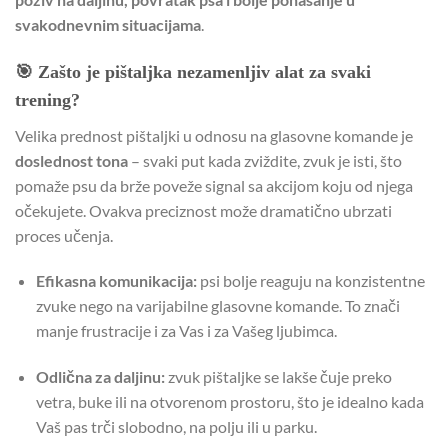
svakodnevnim situacijama
.
🎯 Zašto je pištaljka nezamenljiv alat za svaki
trening?
Velika prednost pištaljki u odnosu na glasovne komande je
doslednost tona
– svaki put kada zviždite, zvuk je isti, što
pomaže psu da brže poveže signal sa akcijom koju od njega
očekujete. Ovakva preciznost može dramatično ubrzati
proces učenja.
Efikasna komunikacija:
psi bolje reaguju na konzistentne
zvuke nego na varijabilne glasovne komande. To znači
manje frustracije i za Vas i za Vašeg ljubimca.
Odlična za daljinu:
zvuk pištaljke se lakše čuje preko
vetra, buke ili na otvorenom prostoru, što je idealno kada
Vaš pas trči slobodno, na polju ili u parku.