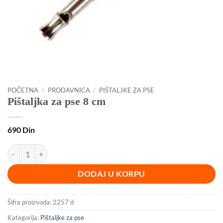
POČETNA
/
PRODAVNICA
/
PIŠTALJKE ZA PSE
Pištaljka za pse 8 cm
690
Din
Pištaljka za pse 8 cm količina
DODAJ U KORPU
Šifra proizvoda:
2257 d
Kategorija:
Pištaljke za pse