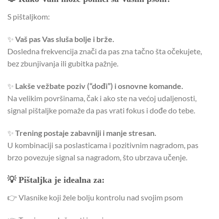
S pištaljkom:
✨
Vaš pas Vas sluša bolje i brže.
Dosledna frekvencija znači da pas zna tačno šta očekujete,
bez zbunjivanja ili gubitka pažnje.
✨
Lakše vežbate poziv (“dođi”) i osnovne komande.
Na velikim površinama, čak i ako ste na većoj udaljenosti,
signal pištaljke pomaže da pas vrati fokus i dođe do tebe.
✨
Trening postaje zabavniji i manje stresan.
U kombinaciji sa poslasticama i pozitivnim nagradom, pas
brzo povezuje signal sa nagradom, što ubrzava učenje.
💡 Pištaljka je idealna za:
👉 Vlasnike koji žele bolju kontrolu nad svojim psom