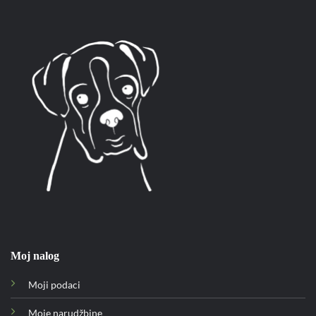
Moj nalog
Moji podaci
Moje narudžbine