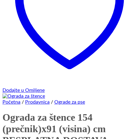
Dodajte u Omiljene
Početna
/
Prodavnica
/
Ograde za pse
Ograda za štence 154
(prečnik)x91 (visina) cm