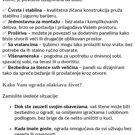
✅
Čvrsta i stabilna
– kvalitetna žičana konstrukcija pruža
stabilnu i sigurnu barijeru.
✅
Jednostavna za montažu
– bez alata i komplikovanih
delova, brzo se postavlja i prilagođava Vašem prostoru.
✅
Proširiva
– možete je povezati sa dodatnim panelima kako
biste stvorili veći ili drugačije oblikovan prostor.
✅
Sa vratancima
– ljubimci mogu lako prolaziti kroz vrata, bez
potrebe da ih stalno ručno otvarate.
✅
Višenamenska
– pogodna za upotrebu u dnevnoj sobi,
spavaćoj sobi, na terasi ili u dvorištu.
✅
Bezbedna za štence svih veličina
– paneli su dizajnirani
tako da spreče bežanje ili provlačenje kroz otvore.
Kako Vam ograda olakšava život?
Zamislite sledeće situacije:
Dok ste zauzeti svojim obavezama
, vaš štene može biti
bezbedno u ogradi, sa omiljenim igračkama i udobnom
podlogom, bez brige da će nešto uništiti u kući.
Kada imate goste
, ograda omogućava da svi uživaju bez
nereda ili opasnosti.