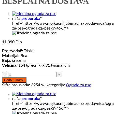
BESPLATNA DOSTAVA
naša
preporuka
"
href="https://www.mojkucniljubimac.rs/prodavnica/ogra
za-pse/ograda-za-pse-39456/">
11,390
Din
Proizvođač:
Trixie
Materijal:
žica
Boja:
srebrna
Veličina:
154 (prečnik) x 91 (visina) cm
Ograda
za
Dodaj u korpu
štence
Šifra proizvoda:
3954 w
Kategorija:
Ograde za pse
154
(prečnik)x91
(visina)
naša
preporuka
"
cm
href="https://www.mojkucniljubimac.rs/prodavnica/ogra
BESPLATNA
za-pse/ograda-za-pse-39456/">
DOSTAVA