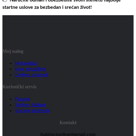
startne uslove za bezbedan i srećan život!
Moj nalog
Moji podaci
Moje narudžbine
Omiljeni proizvodi
Korisnički servis
Plaćanje
Troškovi dostave
Vraćanje proizvoda
Kontakt
ljubimcionline@gmail.com