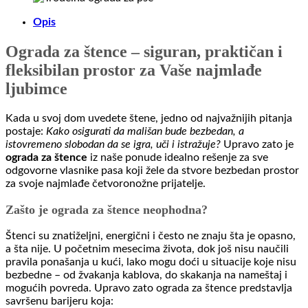
količina
Opis
Ograda za štence – siguran, praktičan i
fleksibilan prostor za Vaše najmlađe
ljubimce
Kada u svoj dom uvedete štene, jedno od najvažnijih pitanja
postaje:
Kako osigurati da mališan bude bezbedan, a
istovremeno slobodan da se igra, uči i istražuje?
Upravo zato je
ograda za štence
iz naše ponude idealno rešenje za sve
odgovorne vlasnike pasa koji žele da stvore bezbedan prostor
za svoje najmlađe četvoronožne prijatelje.
Zašto je ograda za štence neophodna?
Štenci su znatiželjni, energični i često ne znaju šta je opasno,
a šta nije. U početnim mesecima života, dok još nisu naučili
pravila ponašanja u kući, lako mogu doći u situacije koje nisu
bezbedne – od žvakanja kablova, do skakanja na nameštaj i
mogućih povreda. Upravo zato ograda za štence predstavlja
savršenu barijeru koja: