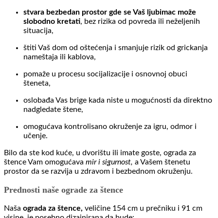
stvara bezbedan prostor gde se Vaš ljubimac može
slobodno kretati
, bez rizika od povreda ili neželjenih
situacija,
štiti Vaš dom od oštećenja i smanjuje rizik od grickanja
nameštaja ili kablova,
pomaže u procesu socijalizacije i osnovnoj obuci
šteneta,
oslobađa Vas brige kada niste u mogućnosti da direktno
nadgledate štene,
omogućava kontrolisano okruženje za igru, odmor i
učenje.
Bilo da ste kod kuće, u dvorištu ili imate goste, ograda za
štence Vam omogućava
mir i sigurnost,
a Vašem štenetu
prostor da se razvija u zdravom i bezbednom okruženju.
Prednosti naše ograde za štence
Naša
ograda za štence,
veličine 154 cm u prečniku i 91 cm
visine, je posebno dizajnirana da bude: