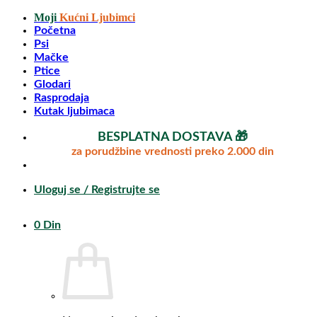
Preskoči
Moji
Kućni Ljubimci
na
Početna
sadržaj
Psi
Mačke
Ptice
Glodari
Rasprodaja
Kutak ljubimaca
BESPLATNA DOSTAVA 🎁
za porudžbine vrednosti preko 2.000 din
Uloguj se / Registrujte se
0
Din