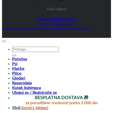
Naši sajtovi
www.mrezezamacke.rs
www.kavezizapse.rs
vrata za pse
kavezi za pse
grebalice za mačke
mreže za mačke
vrata za mačke
Pretraga
za:
Početna
Psi
Mačke
Ptice
Glodari
Rasprodaja
Kutak ljubimaca
Uloguj se / Registrujte se
BESPLATNA DOSTAVA 🎁
za porudžbine vrednosti preko 2.000 din
Moji
Kućni Ljubimci