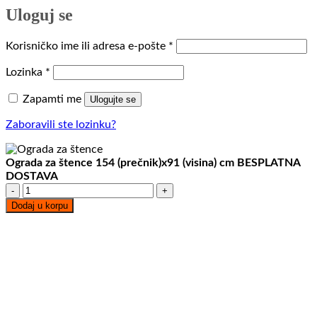
Uloguj se
Obavezno
Korisničko ime ili adresa e-pošte
*
Obavezno
Lozinka
*
Zapamti me
Ulogujte se
Zaboravili ste lozinku?
Ograda za štence 154 (prečnik)x91 (visina) cm BESPLATNA
DOSTAVA
Ograda
za
Dodaj u korpu
štence
154
(prečnik)x91
(visina)
cm
BESPLATNA
DOSTAVA
količina