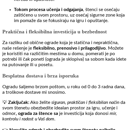
Tokom procesa učenja i odgajanja
, štenci se osećaju
zaštićeno u svom prostoru, uz osećaj sigurne zone koja
im pomaže da se fokusiraju na igru i opuštanje.
Praktična i fleksibilna investicija u bezbednost
Za razliku od obične ograde koja je statična i nepraktična,
naše rešenje je
fleksibilno, prenosivo i prilagodljivo
. Možete
je koristiti na različitim mestima u domu, pomerati je po
potrebi ili čak poneti (ograda je sklopiva) sa sobom kada idete
na putovanje ili u posetu.
Besplatna dostava i brza isporuka
Ogradu šaljemo brzom poštom, u roku od 0 do 3 radna dana,
a troškove dostave mi snosimo.
💡
Zaključak:
Ako želite
siguran, praktičan i fleksibilan način
da
svom štenetu obezbedite idealan prostor za igru, učenje i
odmor
,
ograda za štence sa
je investicija koja donosi
mir,
kontrolu i radost u Vaš dom
.
👉
Naručite odmah i obezbedite svom štenetu najbolje