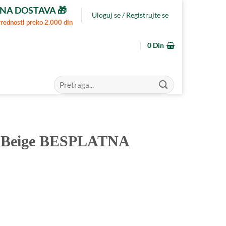
NA DOSTAVA 🎁
Uloguj se / Registrujte se
vrednosti preko 2.000 din
0
Din
Pretraga
za:
or Beige BESPLATNA