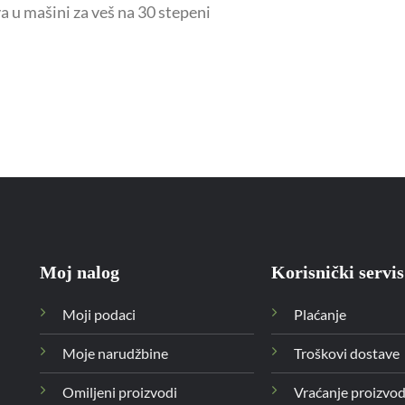
va u mašini za veš na 30 stepeni
Moj nalog
Korisnički servis
Moji podaci
Plaćanje
Moje narudžbine
Troškovi dostave
Omiljeni proizvodi
Vraćanje proizvo