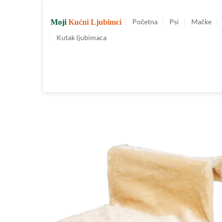
Preskoči
na
Početna
Psi
Mačke
Moji
Kućni Ljubimci
sadržaj
Kutak ljubimaca
Dodajte
u
Omiljene