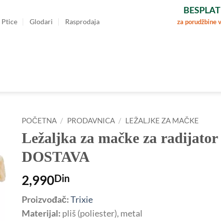
BESPLAT
Ptice
Glodari
Rasprodaja
za porudžbine 
POČETNA
/
PRODAVNICA
/
LEŽALJKE ZA MAČKE
Ležaljka za mačke za radijat
DOSTAVA
2,990
Din
Proizvođač:
Trixie
Materijal:
pliš (poliester), metal