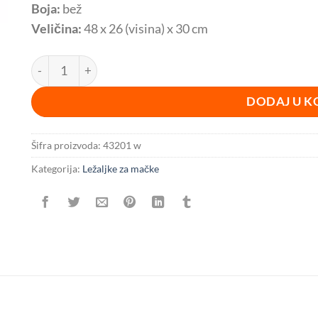
Boja:
bež
Veličina:
48 x 26 (visina) x 30 cm
Ležaljka za mačke za radijator Beige BESPLATNA DOSTA
DODAJ U K
Šifra proizvoda:
43201 w
Kategorija:
Ležaljke za mačke