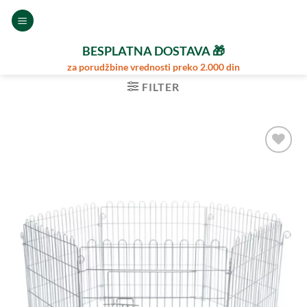
Preskoči
na
sadržaj
BESPLATNA DOSTAVA 🎁
za porudžbine vrednosti preko 2.000 din
FILTER
Dodajte
u
Omiljene