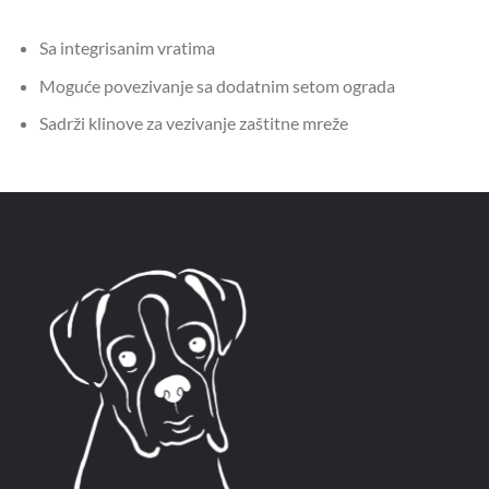
Sa integrisanim vratima
Moguće povezivanje sa dodatnim setom ograda
Sadrži klinove za vezivanje zaštitne mreže