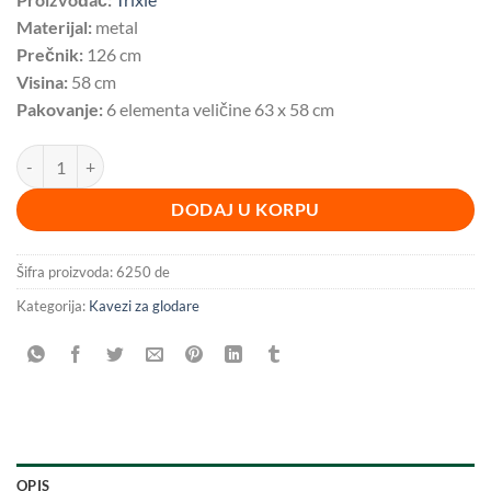
Materijal:
metal
Prečnik:
126 cm
Visina:
58 cm
Pakovanje:
6 elementa veličine 63 x 58 cm
Ogradica za glodare ⌀126 x 58 cm BESPLATNA DOSTAVA količina
DODAJ U KORPU
Šifra proizvoda:
6250 de
Kategorija:
Kavezi za glodare
OPIS