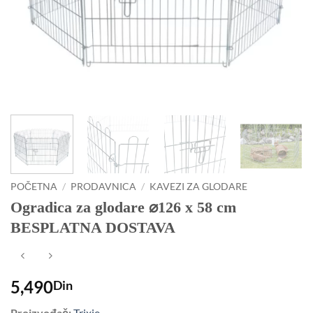
POČETNA
/
PRODAVNICA
/
KAVEZI ZA GLODARE
Ogradica za glodare ⌀126 x 58 cm
BESPLATNA DOSTAVA
5,490
Din
Proizvođač:
Trixie