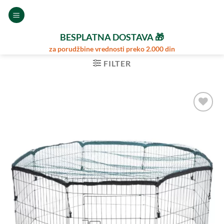
Preskoči
na
sadržaj
BESPLATNA DOSTAVA 🎁
za porudžbine vrednosti preko 2.000 din
FILTER
Dodajte
u
Omiljene