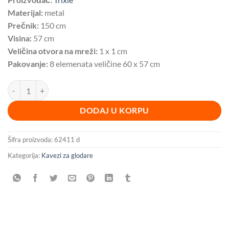
Materijal:
metal
Prečnik:
150 cm
Visina:
57 cm
Veličina otvora na mreži:
1 x 1 cm
Pakovanje:
8 elemenata veličine 60 x 57 cm
Ograda za zečeve sa sigurnosnom mrežom BESPLATNA DOSTAVA kol
DODAJ U KORPU
Šifra proizvoda:
62411 d
Kategorija:
Kavezi za glodare