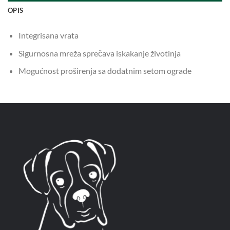
OPIS
Integrisana vrata
Sigurnosna mreža sprečava iskakanje životinja
Mogućnost proširenja sa dodatnim setom ograde