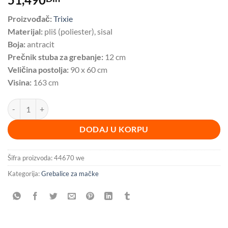
Proizvođač:
Trixie
Materijal:
pliš (poliester), sisal
Boja:
antracit
Prečnik stuba za grebanje:
12 cm
Veličina postolja:
90 x 60 cm
Visina:
163 cm
Penjalica za mačke XXL Amadeus 163 cm BESPLATNA DOSTAVA koli
DODAJ U KORPU
Šifra proizvoda:
44670 we
Kategorija:
Grebalice za mačke