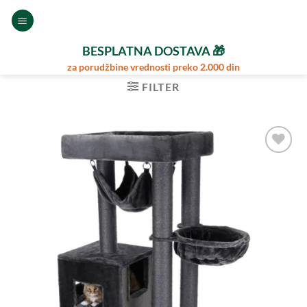
Preskoči
na
sadržaj
BESPLATNA DOSTAVA 🎁
za porudžbine vrednosti preko 2.000 din
FILTER
Dodajte
u
Omiljene