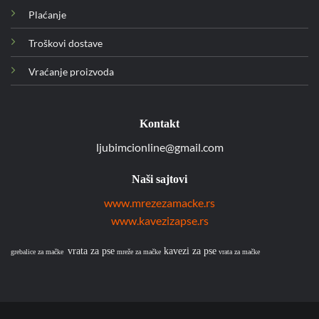
Plaćanje
Troškovi dostave
Vraćanje proizvoda
Kontakt
ljubimcionline@gmail.com
Naši sajtovi
www.mrezezamacke.rs
www.kavezizapse.rs
vrata za pse
kavezi za pse
grebalice za mačke
mreže za mačke
vrata za mačke