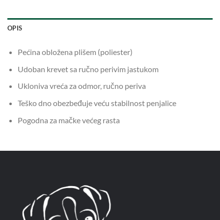
OPIS
Pećina obložena plišem (poliester)
Udoban krevet sa ručno perivim jastukom
Ukloniva vreća za odmor, ručno periva
Teško dno obezbeđuje veću stabilnost penjalice
Pogodna za mačke većeg rasta