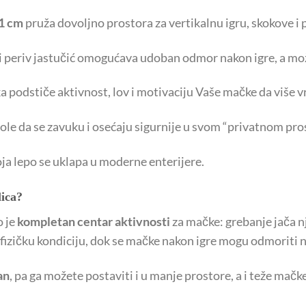
1 cm
pruža dovoljno prostora za vertikalnu igru, skokove i
 periv jastučić omogućava udoban odmor nakon igre, a može
a podstiče aktivnost, lov i motivaciju Vaše mačke da više v
ole da se zavuku i osećaju sigurnije u svom “privatnom pro
ja lepo se uklapa u moderne enterijere.
lica?
o je
kompletan centar aktivnosti
za mačke: grebanje jača n
 fizičku kondiciju, dok se mačke nakon igre mogu odmoriti n
an
, pa ga možete postaviti i u manje prostore, a i teže mačk