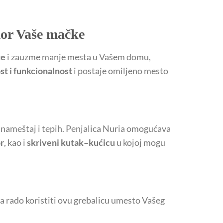
mor Vaše mačke
te
i zauzme manje mesta u Vašem domu,
t i funkcionalnost
i postaje omiljeno mesto
 nameštaj i tepih. Penjalica Nuria omogućava
r
, kao i
skriveni kutak–kućicu
u kojoj mogu
ka rado koristiti ovu grebalicu umesto Vašeg