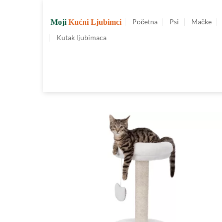
Preskoči
na
Početna
Psi
Mačke
Moji
Kućni Ljubimci
sadržaj
Kutak ljubimaca
Dodajte
u
Omiljene