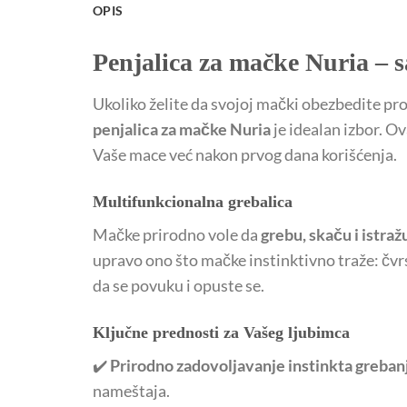
OPIS
Penjalica za mačke Nuria – 
Ukoliko želite da svojoj mački obezbedite pr
penjalica za mačke Nuria
je idealan izbor. Ov
Vaše mace već nakon prvog dana korišćenja.
Multifunkcionalna grebalica
Mačke prirodno vole da
grebu, skaču i istraž
upravo ono što mačke instinktivno traže: čvr
da se povuku i opuste se.
Ključne prednosti za Vašeg ljubimca
✔️
Prirodno zadovoljavanje instinkta greban
nameštaja.