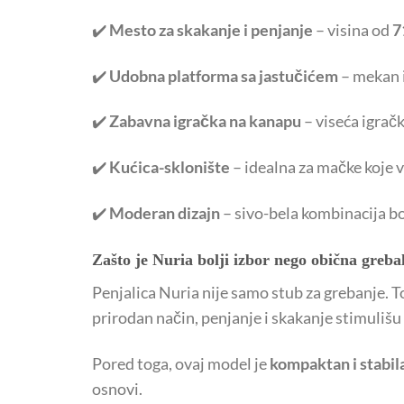
✔️
Mesto za skakanje i penjanje
– visina od
7
✔️
Udobna platforma sa jastučićem
– mekan i
✔️
Zabavna igračka na kanapu
– viseća igračk
✔️
Kućica-sklonište
– idealna za mačke koje v
✔️
Moderan dizajn
– sivo-bela kombinacija bo
Zašto je Nuria bolji izbor nego obična greba
Penjalica Nuria nije samo stub za grebanje. T
prirodan način, penjanje i skakanje stimulišu
Pored toga, ovaj model je
kompaktan i stabil
osnovi.