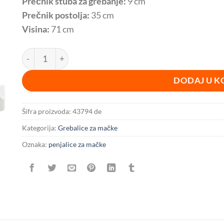
Prečnik stuba za grebanje:
9 cm
Prečnik postolja:
35 cm
Visina:
71 cm
Penjalica za mačke Nuria 71 cm BESPLATNA DOSTAVA ko
DODAJ U K
Šifra proizvoda:
43794 de
Kategorija:
Grebalice za mačke
Oznaka:
penjalice za mačke