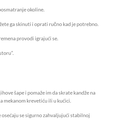
 posmatranje okoline.
te ga skinuti i oprati ručno kad je potrebno.
remena provodi igrajući se.
storu”.
jihove šape i pomaže im da skrate kandže na
a mekanom krevetiću ili u kućici.
e osećaju se sigurno zahvaljujući stabilnoj