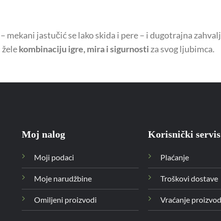
 mekani jastučić se lako skida i pere – i dugotrajna zahvalj
 žele
kombinaciju igre, mira i sigurnosti
za svog ljubimca.
Moj nalog
Korisnički servis
Moji podaci
Plaćanje
Moje narudžbine
Troškovi dostave
Omiljeni proizvodi
Vraćanje proizvo