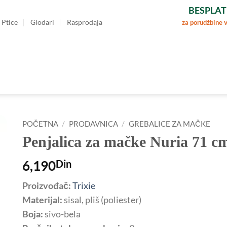
BESPLAT
Ptice
Glodari
Rasprodaja
za porudžbine 
POČETNA
/
PRODAVNICA
/
GREBALICE ZA MAČKE
Penjalica za mačke Nuria 7
6,190
Din
Proizvođač:
Trixie
Materijal:
sisal, pliš (poliester)
Boja:
sivo-bela