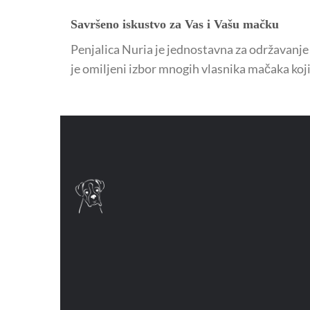
Savršeno iskustvo za Vas i Vašu mačku
Penjalica Nuria je jednostavna za održavanje –
je omiljeni izbor mnogih vlasnika mačaka koji