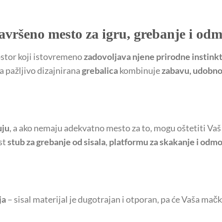
savršeno mesto za igru, grebanje i od
ostor koji istovremeno
zadovoljava njene prirodne instink
a pažljivo dizajnirana
grebalica
kombinuje
zabavu, udobnos
uju
, a ako nemaju adekvatno mesto za to, mogu oštetiti Vaš
st
stub za grebanje od sisala
,
platformu za skakanje i odmo
ja
– sisal materijal je dugotrajan i otporan, pa će Vaša mač