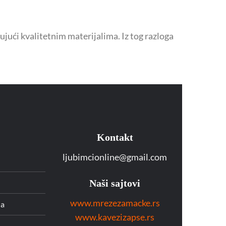
ujući kvalitetnim materijalima. Iz tog razloga
Kontakt
ljubimcionline@gmail.com
Naši sajtovi
www.mrezezamacke.rs
da
www.kavezizapse.rs