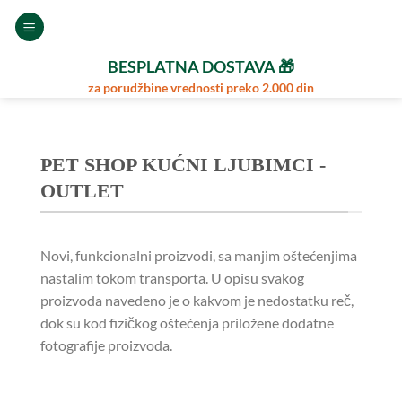
Preskoči
na
sadržaj
BESPLATNA DOSTAVA 🎁
za porudžbine vrednosti preko 2.000 din
PET SHOP KUĆNI LJUBIMCI -
OUTLET
Novi, funkcionalni proizvodi, sa manjim oštećenjima
nastalim tokom transporta. U opisu svakog
proizvoda navedeno je o kakvom je nedostatku reč,
dok su kod fizičkog oštećenja priložene dodatne
fotografije proizvoda.