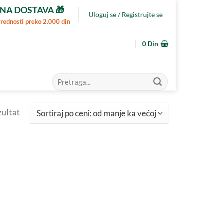
NA DOSTAVA 🎁
Uloguj se / Registrujte se
vrednosti preko 2.000 din
0
Din
Pretraga
za:
zultat