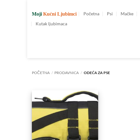
Preskoči
na
Početna
Psi
Mačke
Moji
Kućni Ljubimci
sadržaj
Kutak ljubimaca
POČETNA
/
PRODAVNICA
/
ODEĆA ZA PSE
Dodajte
u
Omiljene