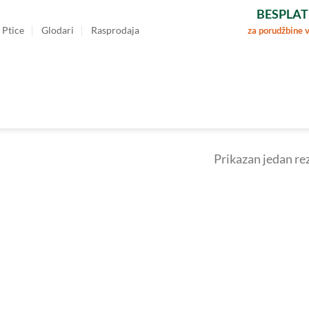
BESPLAT
Ptice
Glodari
Rasprodaja
za porudžbine 
Prikazan jedan re