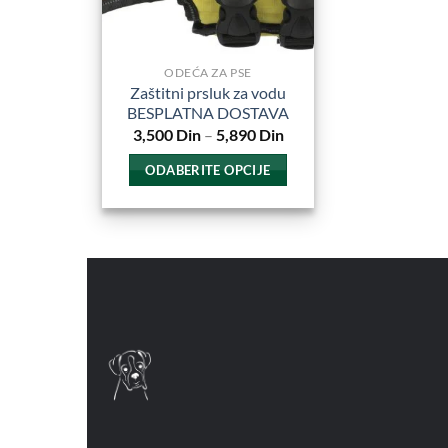
ODEĆA ZA PSE
Zaštitni prsluk za vodu
BESPLATNA DOSTAVA
Raspon
3,500
Din
–
5,890
Din
cena:
od
ODABERITE OPCIJE
3,500
Din
Ovaj
do
proizvod
5,890
Din
ima
više
varijanti.
Opcije
mogu
biti
izabrane
na
stranici